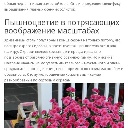
общая черта – низкая зимостойкость. Она и определяет специфику
выращивания главных осенних солисток.
Пышноцветие в потрясающих
воображение масштабах
Хризантемы столь популярны в конце сезона не только потому, что
палитра окрасок идеально презентует так называемую осеннюю
палитру. Окраски цветков хризантем и правда идеально
подчеркивают багряно-огненную осеннюю гамму. Но никакие
цветовые нюансы не могут затмить главного – неустанного и очень
продолжительного цветения, неповторимого по своим масштабам и
обильности. К тому же, горшечные хризантемы – самые
разнообразные по сортовым окрасам.