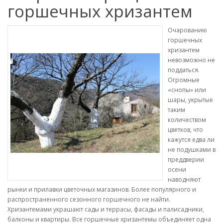
горшечных хризантем
Очарованию
горшечных
хризантем
невозможно не
поддаться.
Огромные
«снопы» или
шары, укрытые
таким
количеством
цветков, что
кажутся едва ли
не подушками в
преддверии
осени
наводняют
рынки и прилавки цветочных магазинов. Более популярного и
распространенного сезонного горшечного не найти.
Хризантемами украшают сады и террасы, фасады и палисадники,
балконы и квартиры. Все горшечные хризантемы объединяет одна