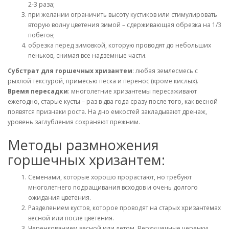
2-3 раза;
при желании ограничить высоту кустиков или стимулировать
вторую волну цветения зимой – сдерживающая обрезка на 1/3
побегов;
обрезка перед зимовкой, которую проводят до небольших
пеньков, снимая все надземные части.
Субстрат для горшечных хризантем
: любая землесмесь с
рыхлой текстурой, примесью песка и перенос (кроме кислых).
Время пересадки
: многолетние хризантемы пересаживают
ежегодно, старые кусты – раз в два года сразу после того, как весной
появятся признаки роста. На дно емкостей закладывают дренаж,
уровень заглубления сохраняют прежним.
Методы размножения
горшечных хризантем:
Семенами, которые хорошо прорастают, но требуют
многолетнего подращивания всходов и очень долгого
ожидания цветения.
Разделением кустов, которое проводят на старых хризантемах
весной или после цветения.
Черенкованием весной или летом. Верхушечные черенки