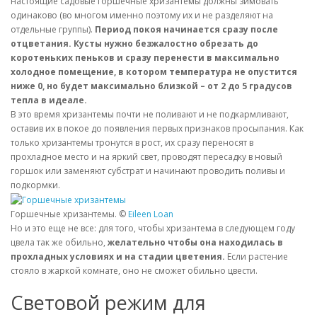
настоящие садовые горшечные хризантемы должны зимовать
одинаково (во многом именно поэтому их и не разделяют на
отдельные группы).
Период покоя начинается сразу после
отцветания. Кусты нужно безжалостно обрезать до
коротеньких пеньков и сразу перенести в максимально
холодное помещение, в котором температура не опустится
ниже 0, но будет максимально близкой – от 2 до 5 градусов
тепла в идеале.
В это время хризантемы почти не поливают и не подкармливают,
оставив их в покое до появления первых признаков просыпания. Как
только хризантемы тронутся в рост, их сразу переносят в
прохладное место и на яркий свет, проводят пересадку в новый
горшок или заменяют субстрат и начинают проводить поливы и
подкормки.
Горшечные хризантемы. ©
Eileen Loan
Но и это еще не все: для того, чтобы хризантема в следующем году
цвела так же обильно,
желательно чтобы она находилась в
прохладных условиях и на стадии цветения.
Если растение
стояло в жаркой комнате, оно не сможет обильно цвести.
Световой режим для