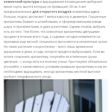
комнатной культуры
и выращивания в помещениях выбирают
мини-сорта, высота которых не превышает 30 см. А вот
предназначенные
для открытого воздуха
экземпляры вдвое
больше, подчас достигают 1 метра в высоту и диаметре. Горшечные
хризантемы бывают и штамбовыми, и сформированными в виде
шара, и приземистыми, и даже разлогими. Одним словом, выбрать
есть из чего. Тем более, что комнатные хризантемы цветущими
продают в течение всего года, а садовые сегодня появляются на
прилавках еще весной, специально выгоняются в нетипичные сроки.
Но такие растения-«скороспелки» – всего лишь временное
украшение и дома, и сада, которое придется выбрасывать. Если вы
хотите сохранить хризантему, покупайте их в типичные сроки
цветения – с конца лета и в течение осени. При покупке обязательно
уточняйте, к каким именно условиям привыкли хризантемы и как их
необходимо выращивать: иногда хризантемы местной выгонки
требуют специфического ухода.