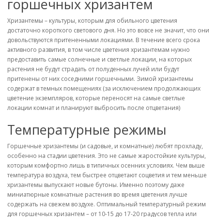
горшечных хризантем
Хризантемы – культуры, которым для обильного цветения
достаточно короткого светового дня. Но это вовсе не значит, что они
довольствуются притененными локациями. В течение всего срока
активного развития, в том числе цветения хризантемам нужно
предоставить самые солнечные и светлые локации, на которых
растения не будут страдать от полуденных лучей или будут
притенены от них соседними горшечными. Зимой хризантемы
содержат в темных помещениях (за исключением продолжающих
цветение экземпляров, которые переносят на самые светлые
локации комнат и планируют выбросить после отцветания)
Температурные режимы
Горшечные хризантемы (и садовые, и комнатные) любят прохладу,
особенно на стадии цветения. Это не самые жаростойкие культуры,
которым комфортно лишь в типичных осенних условиях. Чем выше
температура воздуха, тем быстрее отцветают соцветия и тем меньше
хризантемы выпускают новые бутоны. Именно поэтому даже
миниатюрные комнатные растения во время цветения лучше
содержать на свежем воздухе. Оптимальный температурный режим
для горшечных хризантем – от 10-15 до 17-20 градусов тепла или