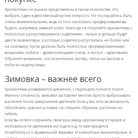
Хризантемы на рынках представлены в таком количестве, что
выбрать один-единственный кустик непросто. Но постарайтесь быть
очень внимательными, ведь от того насколько придирчивыми вы
будете, напрямую зависит успех. Никогда не покупайте хризантемы с
полностью распустившимися соцветиями – лучше и дольше будут
цвести экземпляры, у которых соцветия распустились не более чем
на половину. Кусты должны быть полностью сформированными,
мощными, побеги – древеснеющими снизу, а листья – здоровыми.
Обратите внимание, что пожелтение листвы, пятна на листьях и
побегах недопустимы.
Зимовка – важнее всего
Хризантемы развиваются циклично, с периодом полного покоя.
Именно сложность зимовки заставляет многих просто выбрасывать
растения после завершения цветения. Если у вас есть возможность
обеспечить нужные условия, не спешите обрекать растение на
гибель
Если вы хотите сохранить свою красавицу-хризантему в горшке и
любоваться ее цветением из года в год, то вам придется
позаботиться о правильной зимовке. И комнатные миниатюрные, и