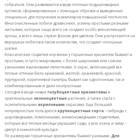
собратьев. Они развиваются в виде плотных подушковидных
кустиков, сформированных с помощью обрезки и выведенных
специально для получения экземпляров повышенной плотности.
Многочисленные побеги древеснеют, усеяны простыми резными
листьями, которые чаще всего не создают особо впечатляющей
кроны, а всего лишь служат фоном для цветков. Они распускаются на
верхушках побегов в таком количестве, что создают сплошные
шапки.
Классические соцветия-корзинки у горшечных хризантем бывают и
простыми, и густо-махровыми, с более широкими или совсем
узенькими язычковыми лепестками. А окрас, включающий все
теплые оттенки бело-кремовой, желтой, оранжевой, красной,
пурпурной, коричневой палитры бывает как однотонным, так и
комбинированным и даже контрастным.
Сегодня в моде новые
голубоцветные хризантемы
и
оригинальные
зеленоцветные
растения, а также сорта с
ослепительными
акриловыми
окрасами. Еще большей
популярностью пользуются
крупноцветные сорта
– гибриды с
шаровидными, помпонными, анемоновидными соцветиями,
которые все теплые месяцы украшают сады, а всю осень и зиму –
цветут в комнатной культуре.
По размерам горшечные хризантемы бывают разными.
Для