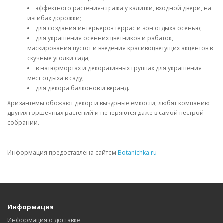
эффектного растения-стража у калитки, входной двери, на
изгибах дорожки;
для создания интерьеров террас и зон отдыха осенью;
для украшения осенних цветников и рабаток,
маскирования пустот и введения красивоцветущих акцентов в
скучные уголки сада;
в натюрмортах и декоративных группах для украшения
мест отдыха в саду;
для декора балконов и веранд.
Хризантемы обожают декор и вычурные емкости, любят компанию
других горшечных растений и не теряются даже в самой пестрой
собрании.
Информация предоставлена сайтом
Botanichka.ru
Информация
Информация о доставке