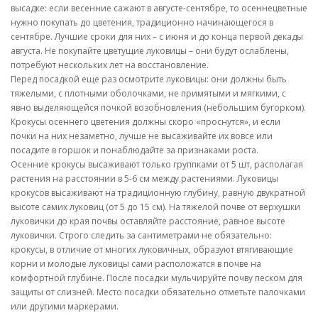
высадке: если весенние сажают в августе-сентябре, то осеннецветные
нужно покупать до цветения, традиционно начинающегося в
сентябре. Лучшие сроки для них – с июня и до конца первой декады
августа. Не покупайте цветущие луковицы – они будут ослаблены,
потребуют нескольких лет на восстановление.
Перед посадкой еще раз осмотрите луковицы: они должны быть
тяжелыми, с плотными оболочками, не примятыми и мягкими, с
явно выделяющейся почкой возобновления (небольшим бугорком).
Крокусы осеннего цветения должны скоро «проснутся», и если
почки на них незаметно, лучше не высаживайте их вовсе или
посадите в горшок и понаблюдайте за признаками роста.
Осенние крокусы высаживают только группками от 5 шт, располагая
растения на расстоянии в 5-6 см между растениями. Луковицы
крокусов высаживают на традиционную глубину, равную двукратной
высоте самих луковиц (от 5 до 15 см). На тяжелой почве от верхушки
луковички до края почвы оставляйте расстояние, равное высоте
луковички. Строго следить за сантиметрами не обязательно:
крокусы, в отличие от многих луковичных, образуют втягивающие
корни и молодые луковицы сами расположатся в почве на
комфортной глубине. После посадки мульчируйте почву песком для
защиты от слизней. Место посадки обязательно отметьте палочками
или другими маркерами.