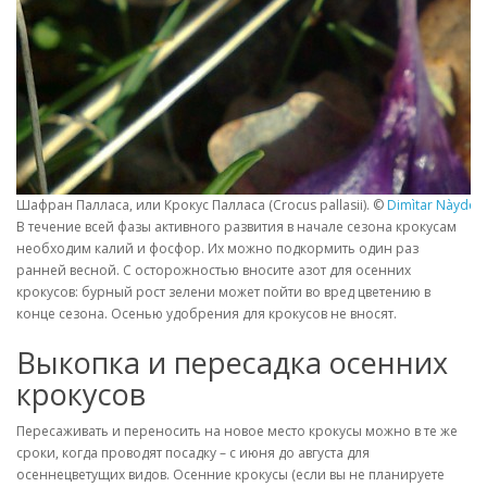
Шафран Палласа, или Крокус Палласа (Crocus pallasii). ©
Dimìtar Nàyden
В течение всей фазы активного развития в начале сезона крокусам
необходим калий и фосфор. Их можно подкормить один раз
ранней весной. С осторожностью вносите азот для осенних
крокусов: бурный рост зелени может пойти во вред цветению в
конце сезона. Осенью удобрения для крокусов не вносят.
Выкопка и пересадка осенних
крокусов
Пересаживать и переносить на новое место крокусы можно в те же
сроки, когда проводят посадку – с июня до августа для
осеннецветущих видов. Осенние крокусы (если вы не планируете