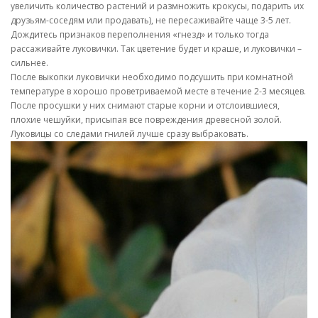
увеличить количество растений и размножить крокусы, подарить их
друзьям-соседям или продавать), не пересаживайте чаще 3-5 лет.
Дождитесь признаков переполнения «гнезд» и только тогда
рассаживайте луковички. Так цветение будет и краше, и луковички –
сильнее.
После выкопки луковички необходимо подсушить при комнатной
температуре в хорошо проветриваемой месте в течение 2-3 месяцев.
После просушки у них снимают старые корни и отслоившиеся,
плохие чешуйки, присыпая все повреждения древесной золой.
Луковицы со следами гнилей лучше сразу выбраковать.