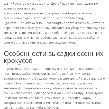
альпийских горках и рокариях). Другой вариант – закладывание
дренажа при высадке.
Уделите внимание и почве. Для крокусов выбирайте легкие,
суглинистые грунты, которые хорошо пропускают воду.
Единственное исключение – -голландские сорта и гибриды, которые
переносят даже тяжелую почву. Обязательно убедитесь, что грунт не
кислый и не щелочной: крокусы любят нейтральные почвы. А вот к
плодородию они не так требовательны: для крокусов подойдут и
самые богатые грунты и довольно скудные почвы.
Особенности высадки осенних
крокусов
Перед посадкой крокусов площадку для них нужно приготовить. В
грунт подмешайте песок или мелкий гравий для улучшения
дренированности, а в бедную почву внесите зрелый навоз, листовую
почву. С благодарностью откликнутся осенние крокусы и на
внесение фосфорно-калийных удобрений (вместо нитрофоски
лучше использовать суперфосфат и калийную селитру). Торф лучше
не использовать или гасить его известью. На тех площадках, на
которых высок риск намокания, сделайте приподнятые гряды или
заложите дренаж на глубине 30-40 см.