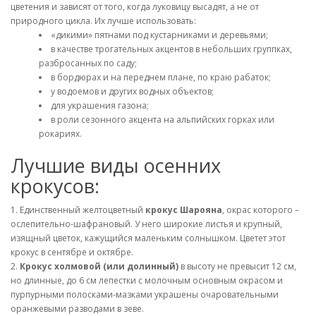
цветения и зависят от того, когда луковицу высадят, а не от
природного цикла. Их лучше использовать:
«дикими» пятнами под кустарниками и деревьями;
в качестве трогательных акцентов в небольших группках,
разбросанных по саду;
в бордюрах и на переднем плане, по краю рабаток;
у водоемов и других водных объектов;
для украшения газона;
в роли сезонного акцента на альпийских горках или
рокариях.
Лучшие виды осенних
крокусов:
1. Единственный желтоцветный
крокус Шарояна
, окрас которого –
ослепительно-шафрановый. У него широкие листья и крупный,
изящный цветок, кажущийся маленьким солнышком. Цветет этот
крокус в сентябре и октябре.
2.
Крокус холмовой (или долинный)
в высоту не превысит 12 см,
но длинные, до 6 см лепестки с молочным основным окрасом и
пурпурными полосками-мазками украшены очаровательными
оранжевыми разводами в зеве.