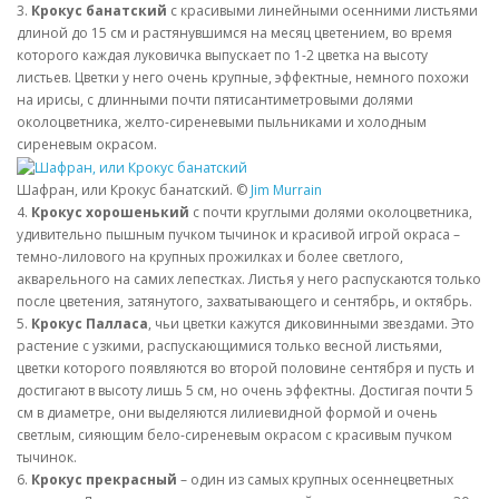
3.
Крокус банатский
с красивыми линейными осенними листьями
длиной до 15 см и растянувшимся на месяц цветением, во время
которого каждая луковичка выпускает по 1-2 цветка на высоту
листьев. Цветки у него очень крупные, эффектные, немного похожи
на ирисы, с длинными почти пятисантиметровыми долями
околоцветника, желто-сиреневыми пыльниками и холодным
сиреневым окрасом.
Шафран, или Крокус банатский. ©
Jim Murrain
4.
Крокус хорошенький
с почти круглыми долями околоцветника,
удивительно пышным пучком тычинок и красивой игрой окраса –
темно-лилового на крупных прожилках и более светлого,
акварельного на самих лепестках. Листья у него распускаются только
после цветения, затянутого, захватывающего и сентябрь, и октябрь.
5.
Крокус Палласа
, чьи цветки кажутся диковинными звездами. Это
растение с узкими, распускающимися только весной листьями,
цветки которого появляются во второй половине сентября и пусть и
достигают в высоту лишь 5 см, но очень эффектны. Достигая почти 5
см в диаметре, они выделяются лилиевидной формой и очень
светлым, сияющим бело-сиреневым окрасом с красивым пучком
тычинок.
6.
Крокус прекрасный
– один из самых крупных осеннецветных