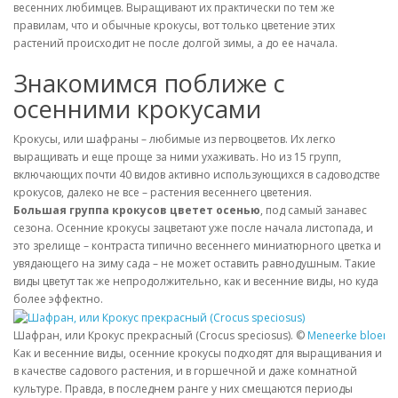
весенних любимцев. Выращивают их практически по тем же
правилам, что и обычные крокусы, вот только цветение этих
растений происходит не после долгой зимы, а до ее начала.
Знакомимся поближе с
осенними крокусами
Крокусы, или шафраны – любимые из первоцветов. Их легко
выращивать и еще проще за ними ухаживать. Но из 15 групп,
включающих почти 40 видов активно использующихся в садоводстве
крокусов, далеко не все – растения весеннего цветения.
Большая группа крокусов цветет осенью
, под самый занавес
сезона. Осенние крокусы зацветают уже после начала листопада, и
это зрелище – контраста типично весеннего миниатюрного цветка и
увядающего на зиму сада – не может оставить равнодушным. Такие
виды цветут так же непродолжительно, как и весенние виды, но куда
более эффектно.
Шафран, или Крокус прекрасный (Crocus speciosus). ©
Meneerke bloem
Как и весенние виды, осенние крокусы подходят для выращивания и
в качестве садового растения, и в горшечной и даже комнатной
культуре. Правда, в последнем ранге у них смещаются периоды