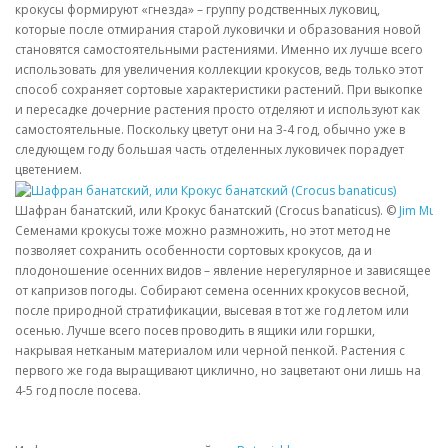
крокусы формируют «гнезда» – группу родственных луковиц,
которые после отмирания старой луковички и образования новой
становятся самостоятельными растениями. Именно их лучше всего
использовать для увеличения коллекции крокусов, ведь только этот
способ сохраняет сортовые характеристики растений. При выкопке
и пересадке дочерние растения просто отделяют и используют как
самостоятельные. Поскольку цветут они на 3-4 год, обычно уже в
следующем году большая часть отделенных луковичек порадует
цветением.
Шафран банатский, или Крокус банатский (Crocus banaticus). ©
Jim Murr
Семенами крокусы тоже можно размножить, но этот метод не
позволяет сохранить особенности сортовых крокусов, да и
плодоношение осенних видов – явление нерегулярное и зависящее
от капризов погоды. Собирают семена осенних крокусов весной,
после природной стратификации, высевая в тот же год летом или
осенью. Лучше всего посев проводить в ящики или горшки,
накрывая нетканым материалом или черной пенкой. Растения с
первого же года выращивают циклично, но зацветают они лишь на
4-5 год после посева.