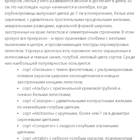
крокусов. Листья у него развиваются весной и достигают в длину 30
см. Но настоящее «шоу» начинается в сентябре, когда
клубнелуковицы выпускают цветки до 7 см в поперечнике, белые или
сиреневые, с удивительно трогательными продольными жилками,
акварельными разводами, идеальной формой широких,
заостренных на краю лепестков и симметричным строением. В этом
крокусе все прекрасно – и ярко-оранжевые столбики с желтыми
пылинками в центре, и просвечивающие текстуры перламутровых
лепестков. У крокуса speciosus есть огромное число окрашенных в
интенсивные и темные синие, голубой, лиловый цвета сортов. Среди
них наибольшей популярностью пользуются:
сорт «Оксинан» с темно-фиолетовым, с ультрамариновым
отливом окрасом широких околоцветников и изящно
заостренными концами лепестков;
сорт «Альбус» с оригинальной кремовой трубкой и
снежно-белыми лепестками;
сорт «Сassiope» с удивительными контрастными жилками
по нежнейшим голубым цветкам;
сорт «Aitchisonu» с крупными, более чем 7 см в диаметре
сиреневыми цветками;
сорт «Conqueror» с лазурно-голубыми огромными
цветками;
сорт «Artabir» с небесно-голубым окрасом, подчеркнутым