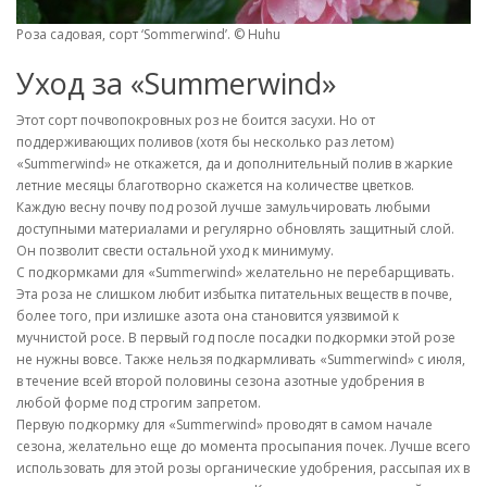
Роза садовая, сорт ‘Sommerwind’. © Huhu
Уход за «Summerwind»
Этот сорт почвопокровных роз не боится засухи. Но от
поддерживающих поливов (хотя бы несколько раз летом)
«Summerwind» не откажется, да и дополнительный полив в жаркие
летние месяцы благотворно скажется на количестве цветков.
Каждую весну почву под розой лучше замульчировать любыми
доступными материалами и регулярно обновлять защитный слой.
Он позволит свести остальной уход к минимуму.
С подкормками для «Summerwind» желательно не перебарщивать.
Эта роза не слишком любит избытка питательных веществ в почве,
более того, при излишке азота она становится уязвимой к
мучнистой росе. В первый год после посадки подкормки этой розе
не нужны вовсе. Также нельзя подкармливать «Summerwind» с июля,
в течение всей второй половины сезона азотные удобрения в
любой форме под строгим запретом.
Первую подкормку для «Summerwind» проводят в самом начале
сезона, желательно еще до момента просыпания почек. Лучше всего
использовать для этой розы органические удобрения, рассыпая их в