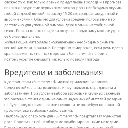
сложностью. Как только осенью придут первые холода и в прогнозе
появится предвестие первых заморозков, розы необходимо окучить
любой садовой почвой на высоту 15-20 см, создавая аккуратный и
высокий холмик. Обычно для условий средней полосы этих мер
достаточно для успешной зимовки даже в самый нестабильной
сезон. Если вы только посадили розу, на первую зиму можете укрыть
ее более тщательно.
Укутывающие материалы с «Summerwind» необходимо снимать
весной как можно раньше. Повторных заморозков, если речь идет о
кратковременных ночных морозах, «Summerwind» не боится,
поэтому укрытие снимайте как только позволит погода.
Вредители и заболевания
К достоинствам «Summerwind» можно причислить и полную
болезнестойкость, выносливость и неуязвимость к вредителям и
заболеваниям. При условии выбора здоровых и сильных саженцев
это растение станет одним из самых надежных обитателей розария,
не будет предоставлять лишних хлопот и не потребует постоянной
профилактики грибковых заболеваний.
Наибольшую опасность для «Summerwind» представляет мучнистая
роса. Бороться с ней необходимо комбинированными методами.
Пораженные розы осенью необходимо обрезать до здоровой