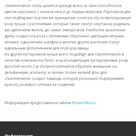
«Summerwind» столь ценится прежде всего за свои способности
цвести неустанно с начала лета и до первых морозов. Партнеров для
нее подбирают под тем же принципам: сочетать эту почвопокровную
розу лучше с растениями, которые также смогут неустанно радовать
вас цветением вплоть до самых заморозков. Наиболее красочные
дуэты создаст эта роза с летниками. Неустанно цветущие петунии,
ипомея, однолетние шалфеи и многие другие растения станут
идеальным дополнением для этой красавицы.
Из других кустарников лучше всего подойдут для «Summerwind» в
качестве компаньона бело- и красноцветущие кустарниковые розы
высотой около 2 м. Из многолетников обратите внимание на
дельфиниум, агапантус и люпин. Более низкий фон для
«Summerwind» создаст лаванда, которая роскошно подчеркивает
красоту розового оттенка ее соцветий.
Информация предоставлена сайтом
Botanichka.ru
Информация