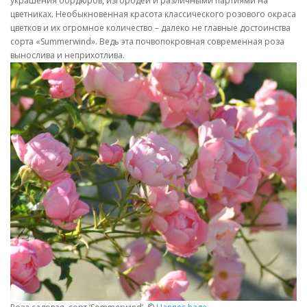
украшения бордюров, изгородей и различными партиями на
цветниках. Необыкновенная красота классического розового окраса
цветков и их огромное количество – далеко не главные достоинства
сорта «Summerwind». Ведь эта почвопокровная современная роза
вынослива и неприхотлива.