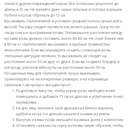
гнили и других повреждений корни. Все остальные укоротите до
длины в 25 см. Не жалейте даже самые сильные и толстые корешки.
Побеги на розе обрежьте до 15 см.
Высаживать «Summerwind» в условиях средней полосы лучше всего
весной. Посадку следует провести как можно раньше, сразу после
схода снега и прогревания почвы. Оптимальное расстояние между
кустами розы должно составить около 60-80 см. Не стоит ближе чем
в 60 см от «Summerwind» высаживать и крупные травянистые
многолетники. Если вы планируете создать с помощью розы
сплошные цветущие полянки, то высаживать их следует на
расстоянии около 50 см друг от друга. Если вы создаете бордюр и
изгородь, располагайте кусты на расстоянии около 35 см.
Посадочные ямы для «Summerwind» лучше выкапывать,
ориентируясь не на конкретные размеры, а на корневища
саженцев. Сам процесс высадки прост:
Подготовьте ямку так, чтобы корни розы свободно в ней
помещались и добавьте 15 см на дренаж и углубление точки
окулировки.
На дно ямы заложите слой дренажа из битого кирпича,
щебня и песка. На дренаж насыпьте холмик из земли.
Вынутую из ямы почву смешайте в равных долях с компостом.
Установите саженец на горку из почвы таким образом, чтобы