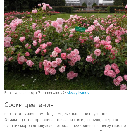
Роза садовая, сорт ‘Sommerwind’. ©
Alexey Ivanov
Сроки цветения
Роза сорта «Summerwind» цветет действительно неустанно.
Обильноцветная красавица с начала июня и до прихода первых
осенних морозов выпускает потрясающее количество некрупных, но