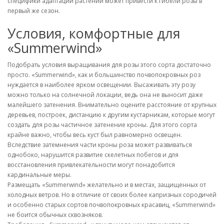
специфики адаптации растений может привести к гибели розы в
первый же сезон.
Условия, комфортные для
«Summerwind»
Подобрать условия выращивания для розы этого сорта достаточно
просто. «Summerwind», как и большинство почвопокровных роз
нуждается в наиболее ярком освещении. Высаживать эту розу
можно только на солнечной локации, ведь она не выносит даже
малейшего затенения. Внимательно оцените расстояние от крупных
деревьев, построек, дистанцию к другим кустарникам, которые могут
создать для розы частичное затенение кроны. Для этого сорта
крайне важно, чтобы весь куст был равномерно освещен.
Вследствие затемнения части кроны роза может развиваться
однобоко, нарушится развитие скелетных побегов и для
восстановления привлекательности могут понадобится
кардинальные меры.
Размещать «Summerwind» желательно и в местах, защищенных от
холодных ветров. Но в отличие от своих более капризных сородичей
и особенно старых сортов почвопокровных красавиц, «Summerwind»
не боится обычных сквозняков.