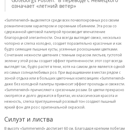
Goteborgs Posten. В переводе с немецкого
означает «летний ветер»
«Summerwind» выделяется среди всех почвопокровных роз своим
романтическим характером и скромным обаянием. Эта роза со
сдержанной цветовой палитрой производит впечатление
благородной элегантности. Она всегда выглядит свежо, несколько
чопорно и слегка холодно, создает поразительно красочные и как
будто сияющие пышные кусты, усеянные роскошными цветками.
Сочетание нежности цветения с темным окрасом листьев, густотой
зелени у этой розы создает эффект притененности: этот сорт всегда
выглядят так, будто растет в тени, хотя на самом деле является одной
из самых солнцелюбивых роз. При выращивании в местах рядом с
зоной отдыха или в больших цветочных композициях «Summerwind»
даже без холодной палитры привносит эффект прохлады и свежести.
«Summerwind» причисляют к срезочным розам. Ее цветки прекрасно
смотрятся и долго держатся в букетах, их классическая красота и
нежность, слегка приглушенный розовый тон создают пышный
яркий фон для роз с оригинальной окраской.
Силуэт и листва
В высоту «Summerwind» достигает 60 см. Благодаря крепким побегам