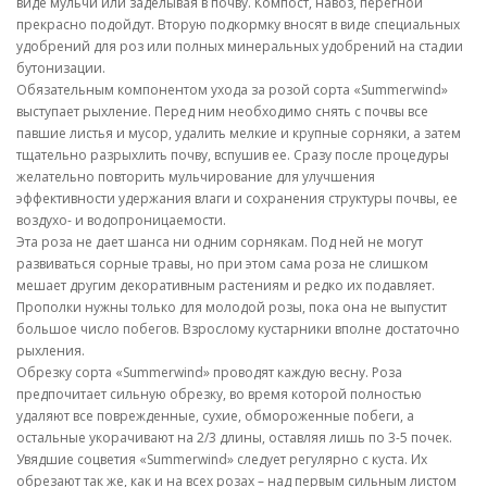
виде мульчи или заделывая в почву. Компост, навоз, перегной
прекрасно подойдут. Вторую подкормку вносят в виде специальных
удобрений для роз или полных минеральных удобрений на стадии
бутонизации.
Обязательным компонентом ухода за розой сорта «Summerwind»
выступает рыхление. Перед ним необходимо снять с почвы все
павшие листья и мусор, удалить мелкие и крупные сорняки, а затем
тщательно разрыхлить почву, вспушив ее. Сразу после процедуры
желательно повторить мульчирование для улучшения
эффективности удержания влаги и сохранения структуры почвы, ее
воздухо- и водопроницаемости.
Эта роза не дает шанса ни одним сорнякам. Под ней не могут
развиваться сорные травы, но при этом сама роза не слишком
мешает другим декоративным растениям и редко их подавляет.
Прополки нужны только для молодой розы, пока она не выпустит
большое число побегов. Взрослому кустарники вполне достаточно
рыхления.
Обрезку сорта «Summerwind» проводят каждую весну. Роза
предпочитает сильную обрезку, во время которой полностью
удаляют все поврежденные, сухие, обмороженные побеги, а
остальные укорачивают на 2/3 длины, оставляя лишь по 3-5 почек.
Увядшие соцветия «Summerwind» следует регулярно с куста. Их
обрезают так же, как и на всех розах – над первым сильным листом