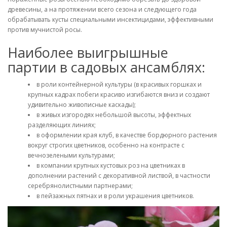
древесины, а на протяжении всего сезона и следующего года
обрабатывать кусты специальными инсектицидами, эффективными
против мучнистой росы.
Наиболее выигрышные
партии в садовых ансамблях:
в роли контейнерной культуры (в красивых горшках и
крупных кадрах побеги красиво изгибаются вниз и создают
удивительно живописные каскады);
в живых изгородях небольшой высоты, эффектных
разделяющих линиях;
в оформлении края клуб, в качестве бордюрного растения
вокруг строгих цветников, особенно на контрасте с
вечнозелеными культурами;
в компании крупных кустовых роз на цветниках в
дополнении растений с декоративной листвой, в частности
серебрянолистными партнерами;
в пейзажных пятнах и в роли украшения цветников.