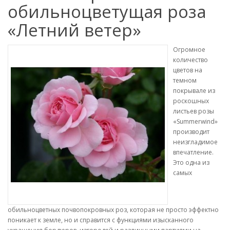
обильноцветущая роза
«Летний ветер»
Огромное
количество
цветов на
темном
покрывале из
роскошных
листьев розы
«Summerwind»
производит
неизгладимое
впечатление.
Это одна из
самых
обильноцветных почвопокровных роз, которая не просто эффектно
поникает к земле, но и справится с функциями изысканного