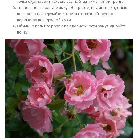
точка окулировки находилась на 5 см ниже линии грунта.
Тщательно заполните ямку субстратом, примните ладонью
поверхность и сделайте из почвы защитный круг по
периметру посадочной ямки.
Обильно полейте розу и при возможности замульчируйте
почву.