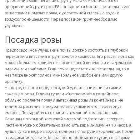
Требования «Summerwind» к грунту мало чем отличаются от
предпочтений других роз. Ей понадобится богатая питательными
веществами и рыхлая почва, с достаточной степенью водо- и
воздухопроницаемости. Перед посадкой грунт необходимо
улучшить.
Посадка розы
Предпосадочное улучшение почвы должно состоять из глубокой
перекопки и внесения в грунт зрелого компоста. Его рассыпают в как
можно большем количестве после первой перекопки и заделывают
вилами или граблями. Если почва недостаточно питательная, то в
нее также вносят полное минеральное удобрение или другую
органику.
Непосредственно перед посадкой уделите внимание и самим
саженцам розы. Если вы купили «Summerwind» в контейнере,
обильно пролейте почву и вытаскивая розы из контейнера, не
тяните за растение, а аккуратно выстукивайте его, перевернув
емкость. Постарайтесь сохранить земляной ком полностью.
Саженцы с открытой корневой системой подготовить сложнее.
Растения нужно обязательно замочить как минимум на 10 часов, а
лучше сутки в ведре с водой, полностью погрузив корневище. После
вымачивания удалите, безжалостно обрезав все сухие, со следами