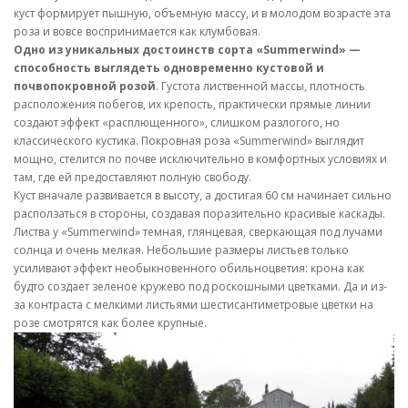
куст формирует пышную, объемную массу, и в молодом возрасте эта
роза и вовсе воспринимается как клумбовая.
Одно из уникальных достоинств сорта «Summerwind» —
способность выглядеть одновременно кустовой и
почвопокровной розой
. Густота лиственной массы, плотность
расположения побегов, их крепость, практически прямые линии
создают эффект «расплющенного», слишком разлогого, но
классического кустика. Покровная роза «Summerwind» выглядит
мощно, стелится по почве исключительно в комфортных условиях и
там, где ей предоставляют полную свободу.
Куст вначале развивается в высоту, а достигая 60 см начинает сильно
расползаться в стороны, создавая поразительно красивые каскады.
Листва у «Summerwind» темная, глянцевая, сверкающая под лучами
солнца и очень мелкая. Небольшие размеры листьев только
усиливают эффект необыкновенного обильноцветия: крона как
будто создает зеленое кружево под роскошными цветками. Да и из-
за контраста с мелкими листьями шестисантиметровые цветки на
розе смотрятся как более крупные.