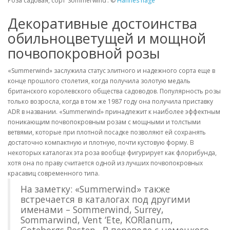
Роза садовая, сорт ‘Sommerwind’. ©
Hannes hage
Декоративные достоинства
обильноцветущей и мощной
почвопокровной розы
«Summerwind» заслужила статус элитного и надежного сорта еще в
конце прошлого столетия, когда получила золотую медаль
британского королевского общества садоводов. Популярность розы
только возросла, когда в том же 1987 году она получила приставку
ADR в названии. «Summerwind» принадлежит к наиболее эффектным
поникающим почвопокровным розам с мощными и толстыми
ветвями, которые при плотной посадке позволяют ей сохранять
достаточно компактную и плотную, почти кустовую форму. В
некоторых каталогах эта роза вообще фигурирует как флорибунда,
хотя она по праву считается одной из лучших почвопокровных
красавиц современного типа.
На заметку: «Summerwind» также
встречается в каталогах под другими
именами – Sommerwind, Surrey,
Sommarwind, Vent ‘Ete, KORlanum,