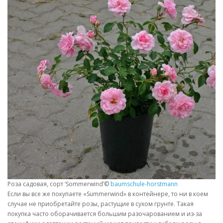
Роза садовая, сорт ‘Sommerwind’©
baumschule-horstmann
Если вы все же покупаете «Summerwind» в контейнере, то ни в коем
случае не приобретайте розы, растущие в сухом грунте. Такая
покупка часто оборачивается большим разочарованием и из-за