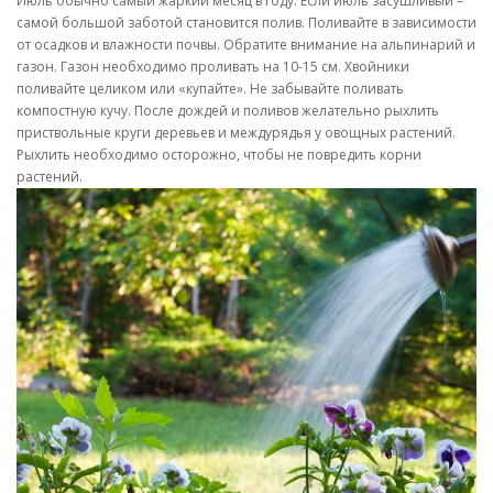
Июль обычно самый жаркий месяц в году. Если июль засушливый –
самой большой заботой становится полив. Поливайте в зависимости
от осадков и влажности почвы. Обратите внимание на альпинарий и
газон. Газон необходимо проливать на 10-15 см. Хвойники
поливайте целиком или «купайте». Не забывайте поливать
компостную кучу. После дождей и поливов желательно рыхлить
приствольные круги деревьев и междурядья у овощных растений.
Рыхлить необходимо осторожно, чтобы не повредить корни
растений.