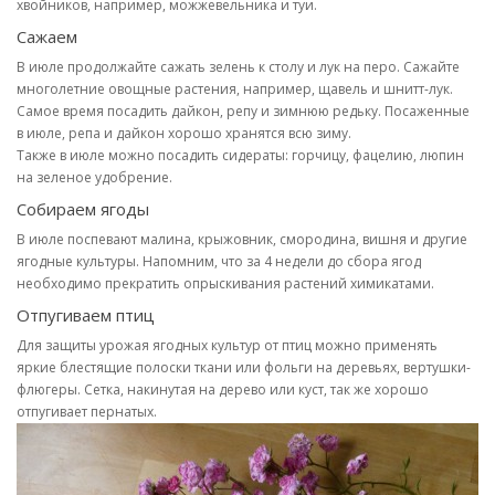
хвойников, например, можжевельника и туи.
Сажаем
В июле продолжайте сажать зелень к столу и лук на перо. Сажайте
многолетние овощные растения, например, щавель и шнитт-лук.
Самое время посадить дайкон, репу и зимнюю редьку. Посаженные
в июле, репа и дайкон хорошо хранятся всю зиму.
Также в июле можно посадить сидераты: горчицу, фацелию, люпин
на зеленое удобрение.
Собираем ягоды
В июле поспевают малина, крыжовник, смородина, вишня и другие
ягодные культуры. Напомним, что за 4 недели до сбора ягод
необходимо прекратить опрыскивания растений химикатами.
Отпугиваем птиц
Для защиты урожая ягодных культур от птиц можно применять
яркие блестящие полоски ткани или фольги на деревьях, вертушки-
флюгеры. Сетка, накинутая на дерево или куст, так же хорошо
отпугивает пернатых.