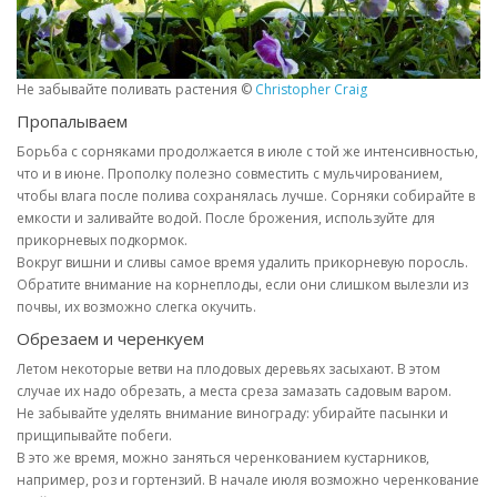
Не забывайте поливать растения ©
Christopher Craig
Пропалываем
Борьба с сорняками продолжается в июле с той же интенсивностью,
что и в июне. Прополку полезно совместить с мульчированием,
чтобы влага после полива сохранялась лучше. Сорняки собирайте в
емкости и заливайте водой. После брожения, используйте для
прикорневых подкормок.
Вокруг вишни и сливы самое время удалить прикорневую поросль.
Обратите внимание на корнеплоды, если они слишком вылезли из
почвы, их возможно слегка окучить.
Обрезаем и черенкуем
Летом некоторые ветви на плодовых деревьях засыхают. В этом
случае их надо обрезать, а места среза замазать садовым варом.
Не забывайте уделять внимание винограду: убирайте пасынки и
прищипывайте побеги.
В это же время, можно заняться черенкованием кустарников,
например, роз и гортензий. В начале июля возможно черенкование