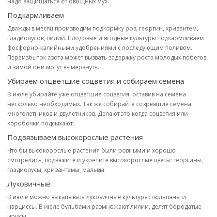
надо защищаться от овощных мух.
Подкармливаем
Дважды в месяц производим подкормку роз, георгин, хризантем,
гладиолусов, лилий. Плодовые и ягодные культуры подкармливаем
фосфорно-калийными удобрениями с последующим поливом.
Переизбыток азота может вызвать задержку роста молодых побегов
и зимой они могут вымерзнуть.
Убираем отцветшие соцветия и собираем семена
В июле убирайте уже отцветшие соцветия, оставив на семена
несколько необходимых. Так же собирайте созревшие семена
многолетников и двулетников. Делают это когда соцветия или
коробочки подсыхают.
Подвязываем высокорослые растения
Что бы высокорослые растения были ровными и хорошо
смотрелись, подвяжите и укрепите высокорослые цветы: георгины,
гладиолусы, хризантемы, мальвы.
Луковичные
В июле можно выкапывать луковичные культуры: тюльпаны и
нарциссы. В июле бульбами размножают лилии, делят бородатые
ирисы.