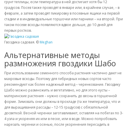
грунт теплицы, если температура в ней достигает хотя бы 12
градусов. Посев также проводят в январе или, в крайнем случае, – в
феврале, а затем проводят пикировку в посевные ящики на первой
стадии и в индивидуальные горшочки или парники – на второй. При
таком посеве всходы появляются вдвое дольше, до 10 дней для
первых ростков.
Гвоздика садовая. ©
Meghan
Альтернативные методы
размножения гвоздики Шабо
При использовании семенного способа растения частично дают не
махровые всходы. Поэтому для гибридных новых сортов часто
рекомендуют как более надежный метод – черенкование. Гвоздику
Шабо можно размножить и вегетативно, но для этого кусты –
материнские растения – нужно сохранить до весны в горшечной
форме. Зимовать они должны в прохладе (та же температура, что и
для выращивания рассады – 12-15 градусов) с обязательной
досветкой. Весной черенки заготавливают, оставляя на побегах по 3-
4 узла и укореняя их или в песке, или в воде. Можно попробовать
нарезать черенки и осенью, после укоренения пересадить в