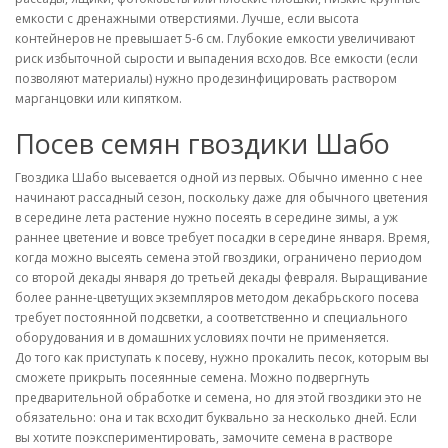
емкости с дренажными отверстиями. Лучше, если высота
контейнеров не превышает 5-6 см. Глубокие емкости увеличивают
риск избыточной сырости и выпадения всходов. Все емкости (если
позволяют материалы) нужно продезинфицировать раствором
марганцовки или кипятком.
Посев семян гвоздики Шабо
Гвоздика Шабо высевается одной из первых. Обычно именно с нее
начинают рассадный сезон, поскольку даже для обычного цветения
в середине лета растение нужно посеять в середине зимы, а уж
раннее цветение и вовсе требует посадки в середине января. Время,
когда можно высеять семена этой гвоздики, ограничено периодом
со второй декады января до третьей декады февраля. Выращивание
более ранне-цветущих экземпляров методом декабрьского посева
требует постоянной подсветки, а соответственно и специального
оборудования и в домашних условиях почти не применяется.
До того как приступать к посеву, нужно прокалить песок, которым вы
сможете прикрыть посеянные семена. Можно подвергнуть
предварительной обработке и семена, но для этой гвоздики это не
обязательно: она и так всходит буквально за несколько дней. Если
вы хотите поэкспериментировать, замочите семена в растворе