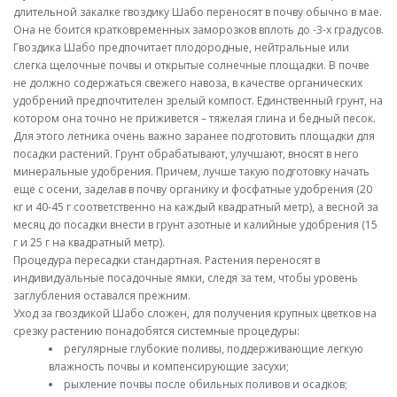
длительной закалке гвоздику Шабо переносят в почву обычно в мае.
Она не боится кратковременных заморозков вплоть до -3-х градусов.
Гвоздика Шабо предпочитает плодородные, нейтральные или
слегка щелочные почвы и открытые солнечные площадки. В почве
не должно содержаться свежего навоза, в качестве органических
удобрений предпочтителен зрелый компост. Единственный грунт, на
котором она точно не приживется – тяжелая глина и бедный песок.
Для этого летника очень важно заранее подготовить площадки для
посадки растений. Грунт обрабатывают, улучшают, вносят в него
минеральные удобрения. Причем, лучше такую подготовку начать
еще с осени, заделав в почву органику и фосфатные удобрения (20
кг и 40-45 г соответственно на каждый квадратный метр), а весной за
месяц до посадки внести в грунт азотные и калийные удобрения (15
г и 25 г на квадратный метр).
Процедура пересадки стандартная. Растения переносят в
индивидуальные посадочные ямки, следя за тем, чтобы уровень
заглубления оставался прежним.
Уход за гвоздикой Шабо сложен, для получения крупных цветков на
срезку растению понадобятся системные процедуры:
регулярные глубокие поливы, поддерживающие легкую
влажность почвы и компенсирующие засухи;
рыхление почвы после обильных поливов и осадков;