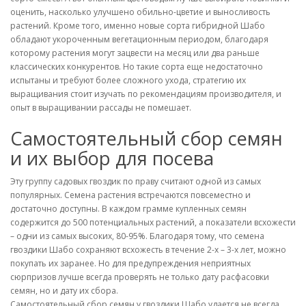
оценить, насколько улучшено обильно-цветие и выносливость
растений. Кроме того, именно новые сорта гибридной Шабо
обладают укороченным вегетационным периодом, благодаря
которому растения могут зацвести на месяц или два раньше
классических конкурентов. Но такие сорта еще недостаточно
испытаны и требуют более сложного ухода, стратегию их
выращивания стоит изучать по рекомендациям производителя, и
опыт в выращивании рассады не помешает.
Самостоятельный сбор семян
и их выбор для посева
Эту группу садовых гвоздик по праву считают одной из самых
популярных. Семена растения встречаются повсеместно и
достаточно доступны. В каждом грамме купленных семян
содержится до 500 потенциальных растений, а показатели всхожести
– одни из самых высоких, 80-95%. Благодаря тому, что семена
гвоздики Шабо сохраняют всхожесть в течение 2-х – 3-х лет, можно
покупать их заранее. Но для предупреждения неприятных
сюрпризов лучше всегда проверять не только дату расфасовки
семян, но и дату их сбора.
Самостоятельный сбор семян у гвоздики Шабо удается не всегда.