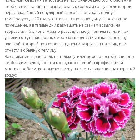
приблизится время ее посадки на постоянное место. Это растение
необходимо начинать адаптировать к холодам сразу после второй
пересадки. Самый популярный способ – понижать ночную
температуру до 10 градусов тепла, вынося гвоздику в прохладное
помещение, а в теплые дни размещать на свежем воздухе, на
террасе или балконе. Можно рассаду с наступлением тепла и при
условии отсутствия ночных морозов перенести и в парничок под
пленкой, который проветривают днем и закрывают на ночь, или
отнести в обычную теплицу.
Закаливание играет роль не только усиления холодостойкости: оно
необходимо для здоровья молодых растений и профилактики
многих проблем, которые возникнут после выставления на открытый
воздух.