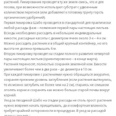
растений. Пикирование проводят в ту же земле-смесь, что и для
посева, при возможности используют субстрат с удвоенным
количеством перегноя (или добавляют к готовому грунту горсть
органических удобрений).
Первая пикировка Шабо проводится в стандартной для практически
любой рассады фазе – появления первой пары настоящих листьев.
Всходы необходимо рассадить в небольшие индивидуальные
емкости, рассадные кассеты с диаметром ячеек около 3-х – 4-х см.
Можно рассадить растения и в общий крупный контейнер, но его
высота не должна превышать 6 м.
Вторую пикировку проводят на стадии полного развития четвертой
пары настоящих листьев (ориентировочно – в конце марта).
Растения переносят, полностью сохраняя земляной ком. Емкости
увеличивают более чем в два раза – до диаметра в 10 см.
При каждой пикировке с растениями нужно обращаться аккуратно,
сохраняя прежним уровень заглубления (если растения вытянулись,
то их можно заглубить не более чем на 2 см), стараясь не слишком
оголять корни и сохранять как можно больше старой почвы вокруг
корней.
Уход за гвоздикой Шабо на стадии рассады не столь прост: растения
нужно вовремя начать прищипывать, да и комфортная влажность
требует крайней осторожности в процедурах. В уход за рассадой
должны входить: