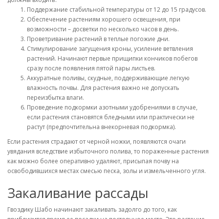
Поддержание стабильной температуры от 12 до 15 градусов.
Обеспечение растениям хорошего освещения, при
возможности – досветки по несколько часов в день.
Проветривание растений в теплые погожие дни.
Стимулирование загущения кроны, усиление ветвления
растений. Начинают первые прищипки кончиков побегов
сразу после появления пятой пары листьев.
Аккуратные поливы, скудные, поддерживающие легкую
влажность почвы. Для растения важно не допускать
переизбытка влаги.
Проведение подкормки азотными удобрениями в случае,
если растения становятся бледными или практически не
растут (предпочтительна внекорневая подкормка).
Если растения страдают от черной ножки, появляются очаги
увядания вследствие избыточного полива, то пораженные растения
как можно более оперативно удаляют, присыпая почву на
освободившихся местах смесью песка, золы и измельченного угля.
Закаливание рассады
Гвоздику Шабо начинают закаливать задолго до того, как