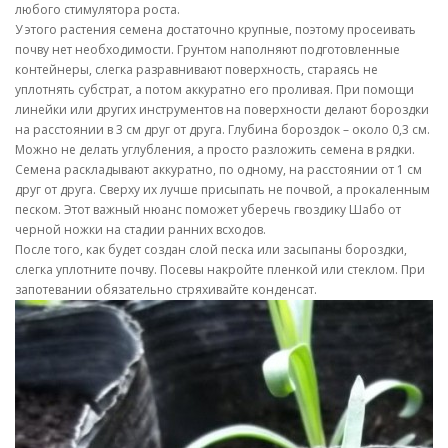
любого стимулятора роста.
У этого растения семена достаточно крупные, поэтому просеивать
почву нет необходимости. Грунтом наполняют подготовленные
контейнеры, слегка разравнивают поверхность, стараясь не
уплотнять субстрат, а потом аккуратно его проливая. При помощи
линейки или других инструментов на поверхности делают бороздки
на расстоянии в 3 см друг от друга. Глубина бороздок – около 0,3 см.
Можно не делать углубления, а просто разложить семена в рядки.
Семена раскладывают аккуратно, по одному, на расстоянии от 1 см
друг от друга. Сверху их лучше присыпать не почвой, а прокаленным
песком. Этот важный нюанс поможет уберечь гвоздику Шабо от
черной ножки на стадии ранних всходов.
После того, как будет создан слой песка или засыпаны бороздки,
слегка уплотните почву. Посевы накройте пленкой или стеклом. При
запотевании обязательно стряхивайте конденсат.