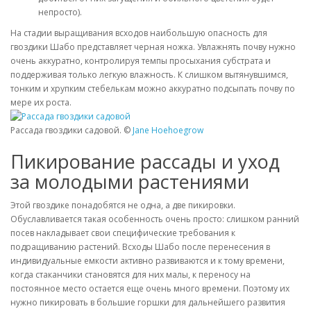
непросто).
На стадии выращивания всходов наибольшую опасность для
гвоздики Шабо представляет черная ножка. Увлажнять почву нужно
очень аккуратно, контролируя темпы просыхания субстрата и
поддерживая только легкую влажность. К слишком вытянувшимся,
тонким и хрупким стебелькам можно аккуратно подсыпать почву по
мере их роста.
Рассада гвоздики садовой. ©
Jane Hoehoegrow
Пикирование рассады и уход
за молодыми растениями
Этой гвоздике понадобятся не одна, а две пикировки.
Обуславливается такая особенность очень просто: слишком ранний
посев накладывает свои специфические требования к
подращиванию растений. Всходы Шабо после перенесения в
индивидуальные емкости активно развиваются и к тому времени,
когда стаканчики становятся для них малы, к переносу на
постоянное место остается еще очень много времени. Поэтому их
нужно пикировать в большие горшки для дальнейшего развития