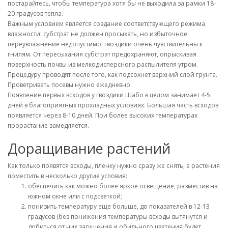
постарайтесь, чтобы температура хотя бы не выходила за рамки 18-
20 градусов тепла.
Важным условием является создание соответствующего режима
влажности: субстрат не должен просыхать, но избыточное
переувлажнение недопустимо: гвоздики очень чувствительны к
гнилям. От пересыхания субстрат предохраняют, опрыскивая
поверхность почвы из мелкодисперсного распылителя утром.
Процедуру проводят после того, как подсохнет верхний слой грунта.
Проветривать посевы нужно ежедневно.
Появление первых всходов у гвоздики Шабо в целом занимает 4-5
дней в благоприятных прохладных условиях. Большая часть всходов
появляется через 8-10 дней. При более высоких температурах
прорастание замедляется.
Доращивание растений
Как только появятся всходы, пленку нужно сразу же снять, а растения
поместить в несколько другие условия:
обеспечить как можно более яркое освещение, разместив на
южном окне или с подсветкой;
понизить температуру еще больше, до показателей в 12-13
градусов (без понижения температуры всходы вытянутся и
добиться от них загущения и обильного цветения будет