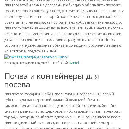
Для того чтобы семена дозрели, необходимо обеспечить гвоздике
сухую, теплую и солнечную погоду в течение длительного периода. А
поскольку цветет она во второй половине сезона, то в регионах, где
осень далеко не теплая, самостоятельно собрать семена непросто.
Для этого растения нужно помещать в защищенные места, иногда –
переносить в помещения. Дозревание длится в течение 40-60 дней,
узнать о вызревании легко: семена сразу же высыпаются. Чтобы
собрать их, нужно заранее обвязать соплодия прозрачной тканью
или сеткой и следить за ними.
Рассада гвоздики садовой “Шабо”. ©
Daniel
Почва и контейнеры для
посева
Для посева гвоздики Шабо используют универсальный, легкий
субстрат для рассады с нейтральной реакцией. Если вы
самостоятельно готовите почву, то для этой гвоздики выбирайте
смесь из равных частей дерновой либо садовой почвы, перегноя и
торфа, к которым прибавьте вдвое уменьшенное количество песка.
Для гвоздики Шабо используют специальные контейнеры для
рассады, ящики, фотокюветы или плоские плошки, низкие крупные