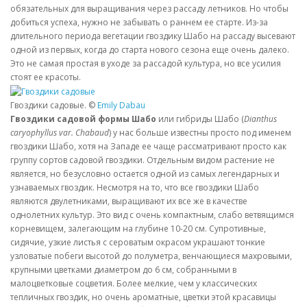
обязательных для выращивания через рассаду летников. Но чтобы
добиться успеха, нужно не забывать о раннем ее старте. Из-за
длительного периода вегетации гвоздику Шабо на рассаду высевают
одной из первых, когда до старта нового сезона еще очень далеко.
Это не самая простая в уходе за рассадой культура, но все усилия
стоят ее красоты.
Гвоздики садовые. ©
Emily Dabau
Гвоздики садовой формы Шабо
или гибриды Шабо (
Dianthus
caryophyllus var. Chabaud
) у нас больше известны просто под именем
гвоздики Шабо, хотя на Западе ее чаще рассматривают просто как
группу сортов садовой гвоздики. Отдельным видом растение не
является, но безусловно остается одной из самых легендарных и
узнаваемых гвоздик. Несмотря на то, что все гвоздики Шабо
являются двулетниками, выращивают их все же в качестве
однолетних культур. Это вид с очень компактным, слабо ветвящимся
корневищем, залегающим на глубине 10-20 см. Супротивные,
сидячие, узкие листья с сероватым окрасом украшают тонкие
узловатые побеги высотой до полуметра, венчающиеся махровыми,
крупными цветками диаметром до 6 см, собранными в
малоцветковые соцветия. Более мелкие, чем у классических
тепличных гвоздик, но очень ароматные, цветки этой красавицы