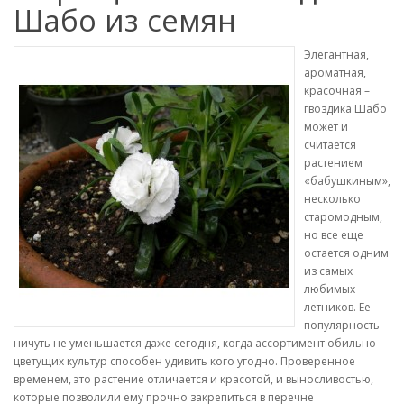
Шабо из семян
Элегантная,
ароматная,
красочная –
гвоздика Шабо
может и
считается
растением
«бабушкиным»,
несколько
старомодным,
но все еще
остается одним
из самых
любимых
летников. Ее
популярность
ничуть не уменьшается даже сегодня, когда ассортимент обильно
цветущих культур способен удивить кого угодно. Проверенное
временем, это растение отличается и красотой, и выносливостью,
которые позволили ему прочно закрепиться в перечне