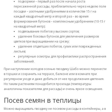
подкормки – первый раз после начала роста
пересаженной рассады, приблизительно через неделю поле
посадки – азотными удобрениями в количестве 15 г на
каждый квадратный метр и второй раз – во время
формирования бутонов – комплексным удобрением (10-15 г
на квадратный метр);
подвязывание побегов у высоких сортов;
удаление боковых бутонов для увеличения размеров
цветков при выращивании на срезку;
удаление отцветших побегов, сухих или поврежденных
листьев;
регулярные осмотры для профилактики распространения
заболеваний.
При наступлении холодов осенью гвоздику Шабо можно перенести
в горшки и сохранить на террасе, балконе или в комнате при
регулярном уходе и даже добиться от нее продолжения цветения.
Но таким растениям понадобится прохлада (температуры
аналогичны показателям для рассады) и очень яркое освещение.
Посев семян в теплицы
Можно выращивать гвоздику не посевом рассады в контейнеры, а в