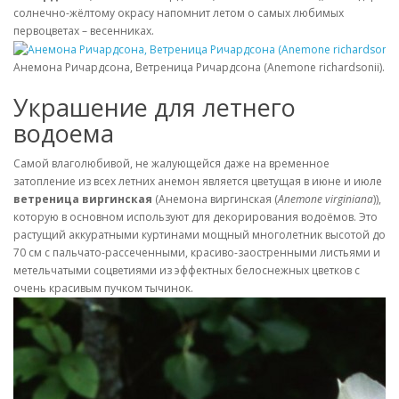
солнечно-жёлтому окрасу напомнит летом о самых любимых
первоцветах – весенниках.
Анемона Ричардсона, Ветреница Ричардсона (Anemone richardsonii). ©
Украшение для летнего
водоема
Самой влаголюбивой, не жалующейся даже на временное
затопление из всех летних анемон является цветущая в июне и июле
ветреница виргинская
(Анемона виргинская (
Anemone virginiana
)),
которую в основном используют для декорирования водоёмов. Это
растущий аккуратными куртинами мощный многолетник высотой до
70 см с пальчато-рассеченными, красиво-заостренными листьями и
метельчатыми соцветиями из эффектных белоснежных цветков с
очень красивым пучком тычинок.