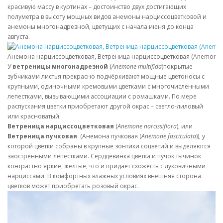
красивую массу в куртинах – достоинство двух достигающих
полуметра в высоту мощных видов анемоны нарциссоцветковой и
анемоны многонадрезной, цветущих с начала июня до конца
августа.
Анемона нарциссоцветковая, Ветреница нарциссоцветковая (Anemone nar
У
ветреницы многонадрезной
(
Anemone multifida
)покрытые
зубчиками листья прекрасно подчёркивают мощные цветоносы с
крупными, одиночными кремовыми цветками с многочисленными
лепестками, вызывающими ассоциации с ромашками. По мере
распускания цветки приобретают другой окрас – светло-лиловый
или красноватый.
Ветреница нарциссоцветковая
(
Anemone narcissiflora
), или
Ветреница пучковая
(Анемона пучковая (
Anemone fasciculata
)), у
которой цветки собраны в крупные зонтики соцветий и выделяются
заострёнными лепестками. Сердцевинка цветка и пучок тычинок
контрастно яркие, жёлтые, что и придаёт схожесть с луковичными
нарциссами. В комфортных влажных условиях внешняя сторона
цветков может приобретать розовый окрас.