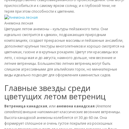
приспособиться и к самому ярком солнцу, и к глубокой тени, не
теряя при этом способности к цветению.
Анемона лесная
Цветущие летом анемоны – культуры пейзажного типа. Они
идеально смотрится в «диких», подражающих природным
композициях, создают прекрасные массивы и пейзажные ансамбли,
дополняют крупные текстуры многолетников и хорошо смотрятся на
цветниках, газоне и в крупных рокариях. Цветут эти красавицы все
лето, с конца мая и до августа, намного дольше, чем весенние и
летние ветреницы. Большинство летних ветрениц могут быть
слишком агрессивными для альпийских горок, но миниатюрные
виды идеально подходят для оформления каменистых садов.
Главные звезды среди
цветущих летом ветрениц
Ветреница канадская
, или
анемона канадская
(
Anemone
canadensis
) внешне напоминает классические весенние ветреницы.
Высота канадской анемоны колеблется от 30 до 60 см. Она
формирует сплошное и очень густое покрытие из роскошных