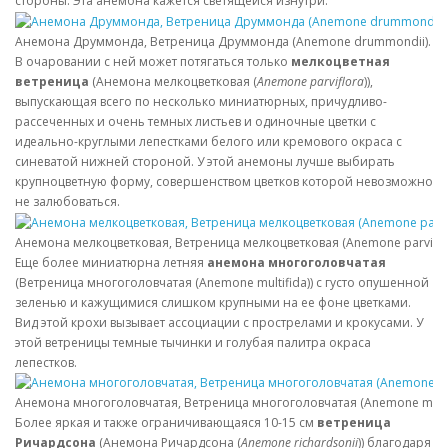
стороны. Эта анемона кажется светящейся изнутри.
Анемона Друммонда, Ветреница Друммонда (Anemone drummondii). ©
В очаровании с ней может потягаться только
мелкоцветная
ветреница
(Анемона мелкоцветковая (
Anemone parviflora
)),
выпускающая всего по несколько миниатюрных, причудливо-
рассеченных и очень темных листьев и одиночные цветки с
идеально-круглыми лепестками белого или кремового окраса с
синеватой нижней стороной. У этой анемоны лучше выбирать
крупноцветную форму, совершенством цветков которой невозможно
не залюбоваться.
Анемона мелкоцветковая, Ветреница мелкоцветковая (Anemone parviflo
Еще более миниатюрна летняя
анемона многоголовчатая
(Ветреница многоголовчатая (Anemone multifida)) с густо опушенной
зеленью и кажущимися слишком крупными на ее фоне цветками.
Вид этой крохи вызывает ассоциации с прострелами и крокусами. У
этой ветреницы темные тычинки и голубая палитра окраса
лепестков.
Анемона многоголовчатая, Ветреница многоголовчатая (Anemone multi
Более яркая и также ограничивающаяся 10-15 см
ветреница
Ричардсона
(Анемона Ричардсона (
Anemone richardsonii
)) благодаря