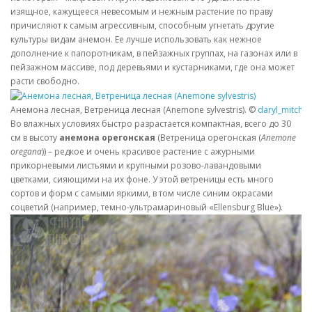
изящное, кажущееся невесомым и нежным растение по праву
причисляют к самым агрессивным, способным угнетать другие
культуры видам анемон. Ее лучше использовать как нежное
дополнение к папоротникам, в пейзажных группах, на газонах или в
пейзажном массиве, под деревьями и кустарниками, где она может
расти свободно.
Анемона лесная, Ветреница лесная (Anemone sylvestris). ©
daryl_mitchell
Во влажных условиях быстро разрастается компактная, всего до 30
см в высоту
анемона орегонская
(Ветреница орегонская (
Anemone
oregana
)) – редкое и очень красивое растение с ажурными
прикорневыми листьями и крупными розово-лавандовыми
цветками, сияющими на их фоне. У этой ветреницы есть много
сортов и форм с самыми яркими, в том числе синим окрасами
соцветий (например, темно-ультрамариновый «Ellensburg Blue»).