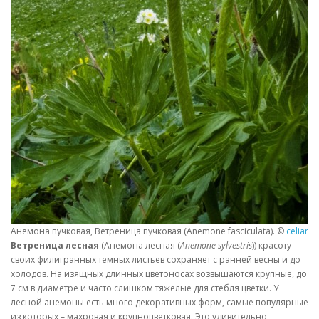
Анемона пучковая, Ветреница пучковая (Anemone fasciculata). ©
celiaron
Ветреница лесная
(Анемона лесная (
Anemone sylvestris
)) красоту
своих филигранных темных листьев сохраняет с ранней весны и до
холодов. На изящных длинных цветоносах возвышаются крупные, до
7 см в диаметре и часто слишком тяжелые для стебля цветки. У
лесной анемоны есть много декоративных форм, самые популярные
из которых – махровая и крупноцветковая. Это удивительно