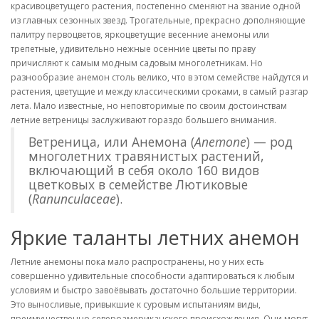
красивоцветущего растения, постепенно сменяют на звание одной
из главных сезонных звезд. Трогательные, прекрасно дополняющие
палитру первоцветов, яркоцветущие весенние анемоны или
трепетные, удивительно нежные осенние цветы по праву
причисляют к самым модным садовым многолетникам. Но
разнообразие анемон столь велико, что в этом семействе найдутся и
растения, цветущие и между классическими сроками, в самый разгар
лета. Мало известные, но неповторимые по своим достоинствам
летние ветреницы заслуживают гораздо большего внимания.
Ветреница, или Анемона (
Anemone
) — род
многолетних травянистых растений,
включающий в себя около 160 видов
цветковых в семействе Лютиковые
(
Ranunculaceae
).
Яркие таланты летних анемон
Летние анемоны пока мало распространены, но у них есть
совершенно удивительные способности адаптироваться к любым
условиям и быстро завоёвывать достаточно большие территории.
Это выносливые, привыкшие к суровым испытаниям виды,
преимущественно североамериканского происхождения. Они могут