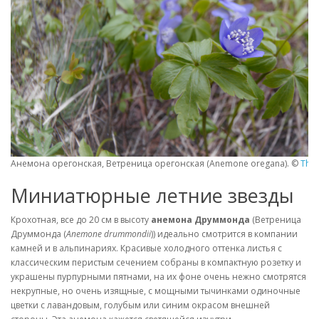
Анемона орегонская, Ветреница орегонская (Anemone oregana). ©
Tha
Миниатюрные летние звезды
Крохотная, все до 20 см в высоту
анемона Друммонда
(Ветреница
Друммонда (
Anemone drummondii
)) идеально смотрится в компании
камней и в альпинариях. Красивые холодного оттенка листья с
классическим перистым сечением собраны в компактную розетку и
украшены пурпурными пятнами, на их фоне очень нежно смотрятся
некрупные, но очень изящные, с мощными тычинками одиночные
цветки с лавандовым, голубым или синим окрасом внешней