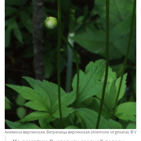
Анемона виргинская, Ветреница виргинская (Anemone virginiana). ©
Wil