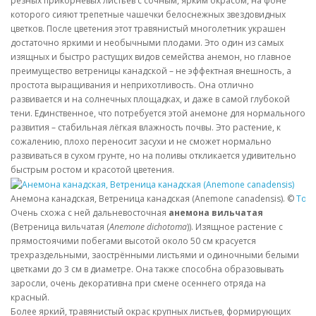
резных прикорневых листьев с сочным, ярким окрасом, на фоне
которого сияют трепетные чашечки белоснежных звездовидных
цветков. После цветения этот травянистый многолетник украшен
достаточно яркими и необычными плодами. Это один из самых
изящных и быстро растущих видов семейства анемон, но главное
преимущество ветреницы канадской – не эффектная внешность, а
простота выращивания и неприхотливость. Она отлично
развивается и на солнечных площадках, и даже в самой глубокой
тени. Единственное, что потребуется этой анемоне для нормального
развития – стабильная лёгкая влажность почвы. Это растение, к
сожалению, плохо переносит засухи и не сможет нормально
развиваться в сухом грунте, но на поливы откликается удивительно
быстрым ростом и красотой цветения.
Анемона канадская, Ветреница канадская (Anemone canadensis). ©
Tony
Очень схожа с ней дальневосточная
анемона вильчатая
(Ветреница вильчатая (
Anemone dichotoma
)). Изящное растение с
прямостоячими побегами высотой около 50 см красуется
трехраздельными, заострёнными листьями и одиночными белыми
цветками до 3 см в диаметре. Она также способна образовывать
заросли, очень декоративна при смене осеннего отряда на
красный.
Более яркий, травянистый окрас крупных листьев, формирующих