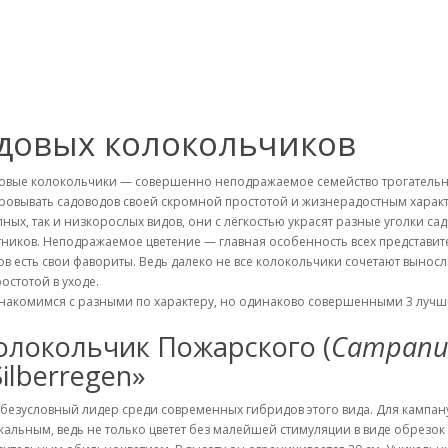
адовых колокольчиков
овые колокольчики — совершенно неподражаемое семейство трогательны
ровывать садоводов своей скромной простотой и жизнерадостным характ
пных, так и низкорослых видов, они с лёгкостью украсят разные уголки с
тников. Неподражаемое цветение — главная особенность всех представит
ов есть свои фавориты. Ведь далеко не все колокольчики сочетают выно
ростотой в уходе.
накомимся с разными по характеру, но одинаково совершенными 3 лучш
олокольчик Пожарского (
Campanul
Silberregen»
 безусловный лидер среди современных гибридов этого вида. Для кампан
кальным, ведь не только цветет без малейшей стимуляции в виде обрезок 