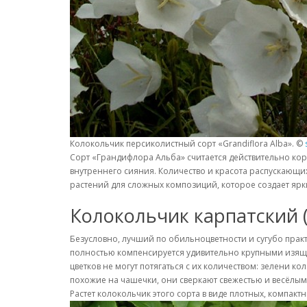
Колокольчик персиколистный сорт «Grandiflora Alba». ©
Сорт «Грандифлора Альба» считается действительно кор
внутреннего сияния. Количество и красота распускающи
растений для сложных композиций, которое создает ярки
Колокольчик карпатский 
Безусловно, лучший по обильноцветности и сугубо прак
полностью компенсируется удивительно крупными изящн
цветков не могут потягаться с их количеством: зелени
похожие на чашечки, они сверкают свежестью и весёлыми 
Растет колокольчик этого сорта в виде плотных, компакт