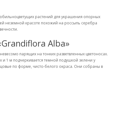
их обильноцветущих растений для украшения опорных
воей неземной красоте похожий на россыпь серебра
вечности.
 «Grandiflora Alba»
 невесомо парящих на тонких разветвленных цветоносах.
ях и 1 м подчеркивается темной подушкой зелени у
зцовые по форме, чисто-белого окраса. Они собраны в