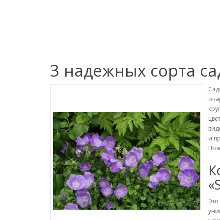
3 надежных сорта с
Сад
оча
кру
цве
вид
и п
Поз
К
«
Это
уни