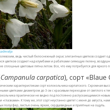
sadevalja
олевским, ведь чистый белоснежный окрас элегантных цветков создает од
хся цветков создают над клумбами и рабатками сияющую пелену, воздуш
е сплошные цветовые пятна летом. Все, что ему потребуется для яркого 
(
Campanula carpatica
), сорт «Blaue 
тическим характеристикам сорт колокольчика карпатского. Скромная высо
ыми цветками диаметром до 3 см с красивым переходом от светлого к те
 колокольчика практически не видно под постоянно распускающимися новы
«глазками». К тому же, этот сорт неустанно цветет с июня до августа, н
ных полусфер, листья очень яркие, сердцевидные и приятные на ощупь.