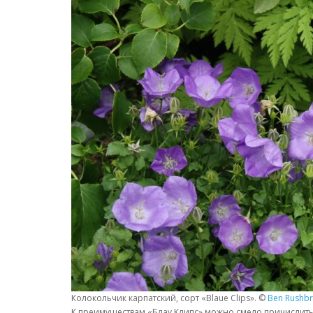
Колокольчик карпатский, сорт «Blaue Clips». ©
Ben Rushb
К преимуществам «Блау Клипс» можно смело причислить и