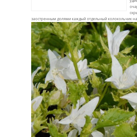
уди
оча
скр
заостренным долями каждый отдельный колокольчик на р