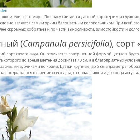
uden
ды-любители всего мира. По праву считается данный сорт одним из лучш
езусловно является самым ярким белоцветным колокольчиком. При всей с
лее скромных собратьев и по части выносливости, зимостойкости и долго
ный (
Campanula persicifolia
), сорт
ий сорт своего вида. Он отличается совершенной формой цветков, будто
а которого во время цветения достигает 70 см, а в благоприятных услови
расивыми зубчиками по краям. Цветки крупные, до 5 см в диаметре, обра
 продолжается в течение всего лета, от начала июня и до конца августа.