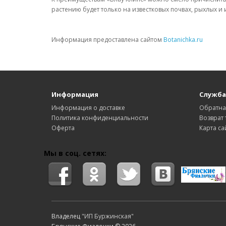
растению будет только на известковых почвах, рыхлых и
Информация предоставлена сайтом
Botanichka.ru
Информация
Служба
Информация о доставке
Обратна
Политика конфиденциальности
Возврат 
Оферта
Карта са
Мы в соц. сетях:
Владелец
"ИП Буржинская"