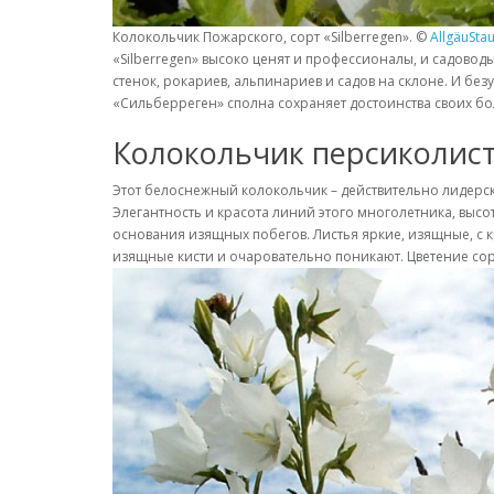
Колокольчик Пожарского, сорт «Silberregen». ©
AllgäuSta
«Silberregen» высоко ценят и профессионалы, и садово
стенок, рокариев, альпинариев и садов на склоне. И б
«Сильберреген» сполна сохраняет достоинства своих бо
Колокольчик персиколист
Этот белоснежный колокольчик – действительно лидерск
Элегантность и красота линий этого многолетника, высот
основания изящных побегов. Листья яркие, изящные, с к
изящные кисти и очаровательно поникают. Цветение сорта