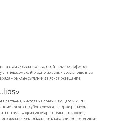
ин из самых сильных в садовой палитре эффектов
ную и невесомую. Это одно из самых обильноцветных
парада – рыхлые суглинки да яркое освещение.
Clips»
та растения, никогда не превышающего и 25 см,
мному яркого-голубого окраса. Но даже размеры
ми цветками. Форма их очаровательна: широкие,
амного дольше, чем остальные карпатские колокольчики.