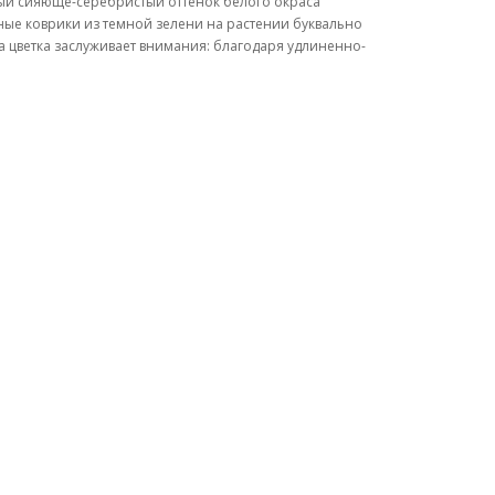
ный сияюще-серебристый оттенок белого окраса
шные коврики из темной зелени на растении буквально
а цветка заслуживает внимания: благодаря удлиненно-