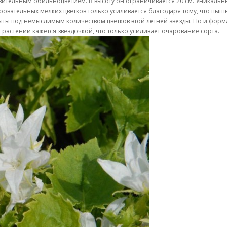
вительным обильноцветием. В высоту он ограничивается 20 см. Уникаль
ровательных мелких цветков только усиливается благодаря тому, что пы
ыты под немыслимым количеством цветков этой летней звезды. Но и форм
астении кажется звёздочкой, что только усиливает очарование сорта.