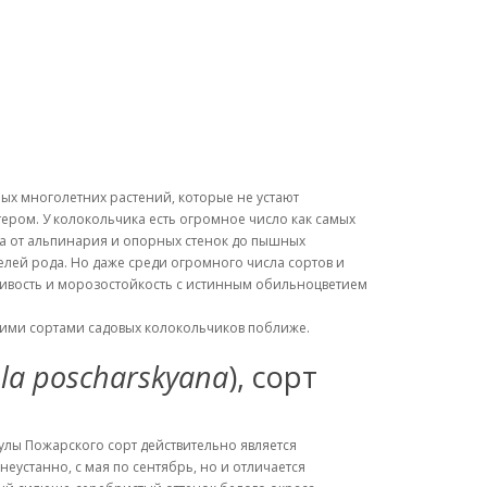
х многолетних растений, которые не устают
ером. У колокольчика есть огромное число как самых
ада от альпинария и опорных стенок до пышных
елей рода. Но даже среди огромного числа сортов и
сливость и морозостойкость с истинным обильноцветием
ими сортами садовых колокольчиков поближе.
a poscharskyana
), сорт
улы Пожарского сорт действительно является
неустанно, с мая по сентябрь, но и отличается