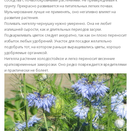
соседства с почвопокровными растениями. Не привередливая к
грунту. Прекрасно развивается на питательных легких почвах.
Мульчирование лучше не применять, оно негативно влияет на
развитие растения.
Поливать нигеллу-чернушку нужно умеренно. Она не любит
излишней сырости, как и длительных периодов засухи.
Подкармливать цветок следует аккуратно, так как он плохо переносит
избыток любых удобрений. Участок для посадки желательно
подобрать тот, на котором раньше выращивались цветы, хорошо
удобряемые органикой.
Нигелла растение холодостойкое и легко переносит весенние
кратковременные заморозки. Оно редко повреждается вредителями
и практически не болеет.