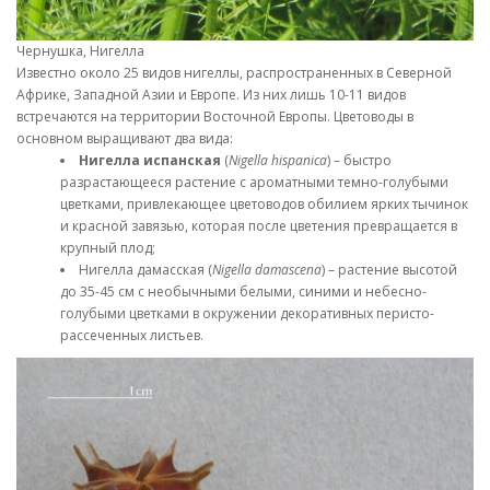
Чернушка, Нигелла
Известно около 25 видов нигеллы, распространенных в Северной
Африке, Западной Азии и Европе. Из них лишь 10-11 видов
встречаются на территории Восточной Европы. Цветоводы в
основном выращивают два вида:
Нигелла испанская
(
Nigella hispanica
) – быстро
разрастающееся растение с ароматными темно-голубыми
цветками, привлекающее цветоводов обилием ярких тычинок
и красной завязью, которая после цветения превращается в
крупный плод;
Нигелла дамасская (
Nigella damascena
) – растение высотой
до 35-45 см с необычными белыми, синими и небесно-
голубыми цветками в окружении декоративных перисто-
рассеченных листьев.