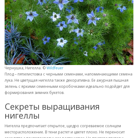
Чернушка, Нигелла. ©
Wildfeuer
Плод – пятилистовка с черными семенами, напоминающими семена
лука. Не цветущая нигелла также декоративна. Ее ажурная пышная
зелень с яркими семенными коробочками идеально подойдет для
формирования зимних букетов.
Секреты выращивания
нигеллы
Нигелла предпочитает открытое, щедро согреваемое солнцем
месторасположение. В тени растет и цветет плохо. Не переносит