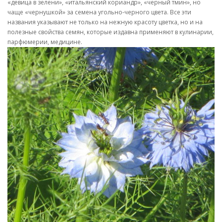
«девица в зелени», «итальянский кориандр», «черный тмин», но
чаще «чернушкой» за семена угольно-черного цвета. Все эти
названия указывают не только на нежную красоту цветка, но и на
полезные свойства семян, которые издавна применяют в кулинарии,
парфюмерии, медицине.