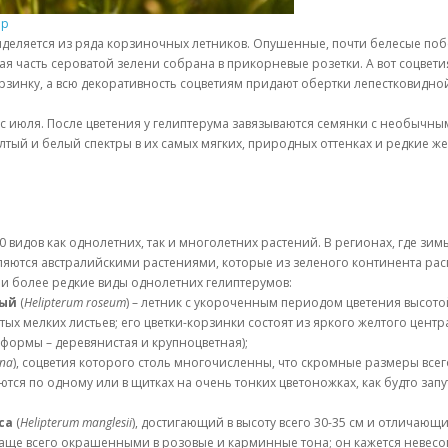
op
ыделяется из ряда корзиночных летников. Опушенные, почти белесые поб
 часть сероватой зелени собрана в прикорневые розетки. А вот соцветия
рзинку, а всю декоративность соцветиям придают обертки лепестковидно
 – с июля. После цветения у гелиптерума завязываются семянки с необычн
лтый и белый спектры в их самых мягких, природных оттенках и редкие ж
 видов как однолетних, так и многолетних растений. В регионах, где зим
ляются австралийскими растениями, которые из зеленого континента рас
 и более редкие виды однолетних гелиптерумов:
вый
(
Helipterum roseum
) – летник с укороченным периодом цветения высот
 мелких листьев; его цветки-корзинки состоят из яркого желтого центра 
 формы – деревянистая и крупноцветная);
ana
), соцветия которого столь многочисленны, что скромные размеры всег
тся по одному или в щитках на очень тонких цветоножках, как будто запу
са
(
Helipterum manglesii
), достигающий в высоту всего 30-35 см и отличаю
ще всего окрашенными в розовые и карминные тона; он кажется невесо