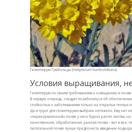
Гелиптерум Гумбольда (Helipterum humboldtiana)
Условия выращивания, н
Гелиптерум по своим требованиям к освещению и почве 
В первую очередь, следует позаботиться об обеспечени
стойкостью к заболеваниям только на открытых теплых 
Да и грунт для гелиптерума выбрать нетяжело. Ему нет 
«перекормленной» почве у него бурно растет листва, но 
качественная, обработанная, рыхлая почва – вот и все, 
питательной почве лучше предпочесть введение подкорм