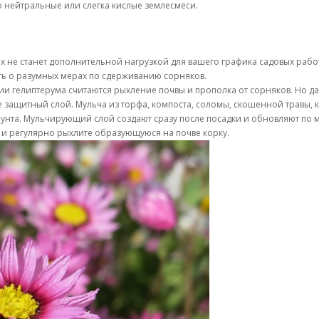
о нейтральные или слегка кислые землесмеси.
х не станет дополнительной нагрузкой для вашего графика садовых работ
ать о разумных мерах по сдерживанию сорняков.
гелиптерума считаются рыхление почвы и прополка от сорняков. Но даж
защитный слой. Мульча из торфа, компоста, соломы, скошенной травы, ко
унта. Мульчирующий слой создают сразу после посадки и обновляют по м
то и регулярно рыхлите образующуюся на почве корку.