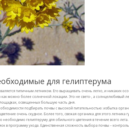
еобходимые для гелиптерума
валяется типичным летником. Его выращивать очень легко, и никаких осо
и как можно более солнечной локации. Это не свето-, а солнцелюбивый л
площадках, освещенных большую часть дня.
необходимости подбирать почвы с высокой питательностью: избытка орган
цветение очень скудное. Более того, свежая органика для этого летника 
что необходимо гелиптеруму для обильного цветения в течение всего лета
ок в программу ухода. Единственная сложность выбора почвы – контроль 