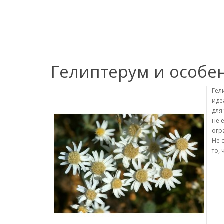
Гелиптерум и особе
Гел
иде
для
не 
огр
Не 
то,