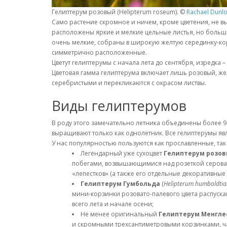
Гелиптерум розовый (Helipterum roseum). ©
Rachael Dunl
Само растение скромное и ничем, кроме цветения, не в
расположены яркие и мелкие цельные листья, но большая
очень мелкие, собраны в широкую желтую серединку-ко
симметрично расположенные.
Цветут гелиптерумы с начала лета до сентября, изредка
Цветовая гамма гелиптерума включает лишь розовый, же
серебристыми и перекликаются с окрасом листвы.
Виды гелиптерумов
В роду этого замечательно летника объединены более 90
выращивают только как однолетник. Все гелиптерумы яв
У нас популярностью пользуются как прославленные, так
Легендарный уже сухоцвет
Гелиптерум розо
побегами, возвышающимися над розеткой сероватых
«лепестков» (а также его отдельные декоративные
Гелиптерум Гумбольда
(
Helipterum humboldti
мини-корзинки розовато-палевого цвета распускаю
всего лета и начале осени;
Не менее оригинальный
Гелиптерум Менгле
и скромными трехсантиметровыми корзинками, ча