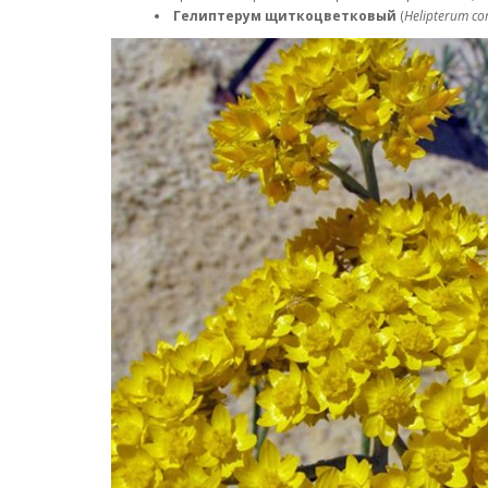
Гелиптерум щиткоцветковый
(
Helipterum co