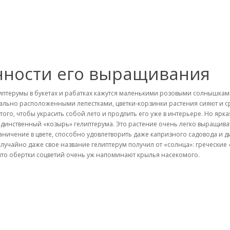
нности его выращивания
иптерумы в букетах и рабатках кажутся маленькими розовыми солнышками
ально расположенными лепестками, цветки-корзинки растения сияют и сра
 того, чтобы украсить собой лето и продлить его уже в интерьере. Но ярк
единственный «козырь» гелиптерума. Это растение очень легко выращива
аничение в цвете, способно удовлетворить даже капризного садовода и д
случайно даже свое название гелиптерум получил от «солнца»: греческие 
 что обертки соцветий очень уж напоминают крылья насекомого.