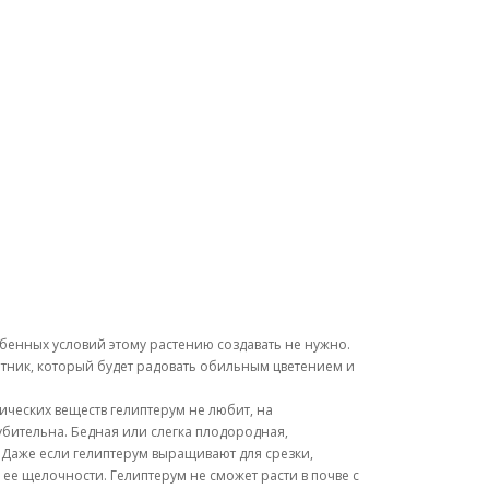
бенных условий этому растению создавать не нужно.
етник, который будет радовать обильным цветением и
ических веществ гелиптерум не любит, на
губительна. Бедная или слегка плодородная,
. Даже если гелиптерум выращивают для срезки,
ее щелочности. Гелиптерум не сможет расти в почве с