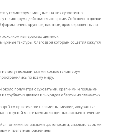
еги у гелиптерума мощные, на них супротивно
 у гелиптерума действительно яркие. Собственно цветки
й формы, очень крупные, плотные, ярко окрашенные и
ым хохолком из перистых щетинок.
емчужные текстуры, благодаря которым соцветия кажутся
ы не могут похвалиться мягкостью гелиптерум
пространились по всему миру.
ой около полуметра с суховатыми, крепкими и прямыми
из трубчатых цветков и 5-6 рядов обертки из пленчатых
о до 3 см практически незаметны; мелкие, аккуратные
таны в густой массе мелких ланцетных листьев в течение
щийся тонкими, ветвистыми цветоносами, сизовато-серыми
мым и трепетным растением;