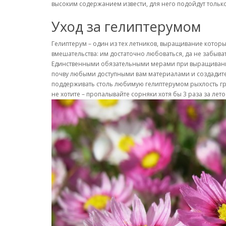
высоким содержанием извести, для него подойдут тольк
Уход за гелиптерумом
Гелиптерум – один из тех летников, выращивание которы
вмешательства: им достаточно любоваться, да не забыв
Единственными обязательными мерами при выращивании 
почву любыми доступными вам материалами и создадите 
поддерживать столь любимую гелиптерумом рыхлость гр
не хотите – пропалывайте сорняки хотя бы 3 раза за ле