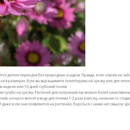
тся долгих периодов без природных осадков. Правда, если совсем не забо
я в размерах. Если вы выращиваете гелиптерумы на срезку или для летн
з в неделю или 10 дней глубокий полив.
сугубо на срезку. Растения для получения как можно более качественны
й, которое вносят в воду для полива 1-2 раза в месяц, начиная со стад
 И даже если они появляются на растении, бороться с ними нет смысла: д