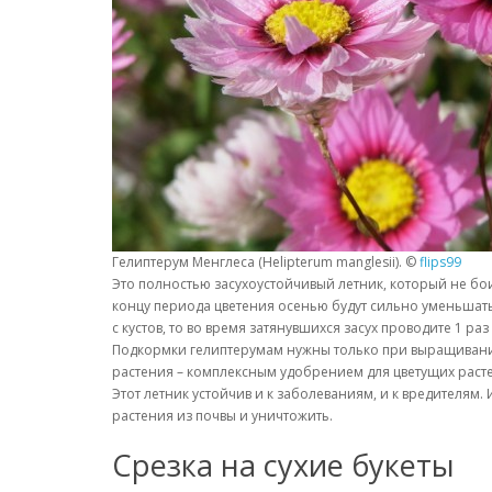
Гелиптерум Менглеса (Helipterum manglesii). ©
flips99
Это полностью засухоустойчивый летник, который не бои
концу периода цветения осенью будут сильно уменьшатьс
с кустов, то во время затянувшихся засух проводите 1 ра
Подкормки гелиптерумам нужны только при выращивании 
растения – комплексным удобрением для цветущих растени
Этот летник устойчив и к заболеваниям, и к вредителям.
растения из почвы и уничтожить.
Срезка на сухие букеты