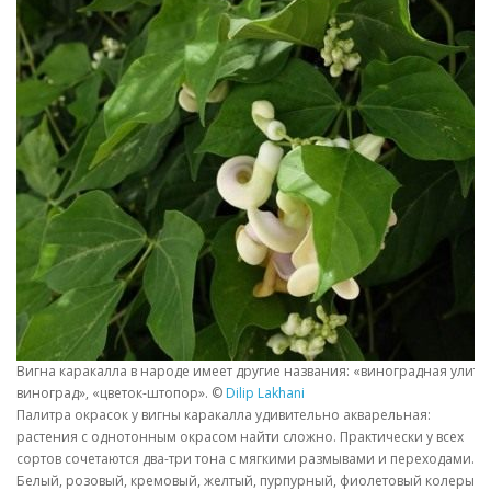
Вигна каракалла в народе имеет другие названия: «виноградная улитк
виноград», «цветок-штопор». ©
Dilip Lakhani
Палитра окрасок у вигны каракалла удивительно акварельная:
растения с однотонным окрасом найти сложно. Практически у всех
сортов сочетаются два-три тона с мягкими размывами и переходами.
Белый, розовый, кремовый, желтый, пурпурный, фиолетовый колеры