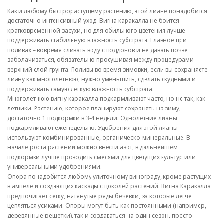
Как и любому быстрорастущему растению, этой лиане понадобится
достаточно интенсивный уход. Вигна каракалла не боится
кратковременной засухи, но для обильного цветения лучше
поддерживать стабильную влажность субстрата. Главное при
поливах – вовремя сливать воду с поддонов и не давать почве
заболачиваться, обязательно просушивая между процедурами
верхний слой грунта. Поливы во время зимовки, если вы сохраняете
лиану как многолетнюю, нужно уменьшить, сделать скудными и
поддерживать самую легкую влажность субстрата.
Многолетнюю вигну каракалла подкармливают часто, но не так, как
летники. Растению, которое планируют сохранять на зиму,
достаточно 1 подкормки в 3-4 недели. Однолетние лианы
подкармливают еженедельно. Удобрения для этой лианы
используют комбинированные, органическо-минеральные. В
начале роста растений можно внести азот, в дальнейшем
подкормки лучше проводить смесями для цветущих культур или
универсальными удобрениями.
Опора понадобится любому улиточному винограду, кроме растущих
в ампеле и создающих каскады с цоколей растений. Вигна Каракалла
предпочитает сетку, натянутые ряды бечевки, за которые легче
цепляться усиками. Опоры могут быть как постоянными (например,
деревянные решетки), так и создаваться на один сезон, просто