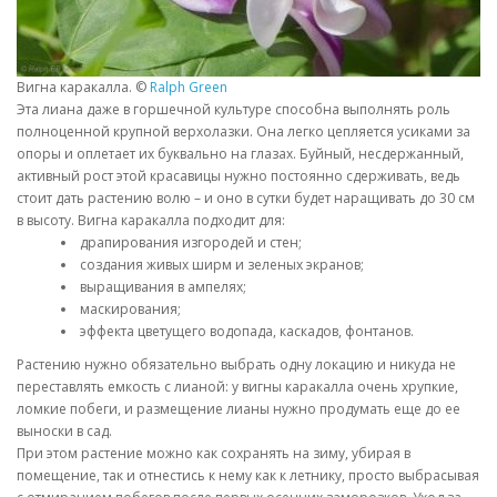
Вигна каракалла. ©
Ralph Green
Эта лиана даже в горшечной культуре способна выполнять роль
полноценной крупной верхолазки. Она легко цепляется усиками за
опоры и оплетает их буквально на глазах. Буйный, несдержанный,
активный рост этой красавицы нужно постоянно сдерживать, ведь
стоит дать растению волю – и оно в сутки будет наращивать до 30 см
в высоту. Вигна каракалла подходит для:
драпирования изгородей и стен;
создания живых ширм и зеленых экранов;
выращивания в ампелях;
маскирования;
эффекта цветущего водопада, каскадов, фонтанов.
Растению нужно обязательно выбрать одну локацию и никуда не
переставлять емкость с лианой: у вигны каракалла очень хрупкие,
ломкие побеги, и размещение лианы нужно продумать еще до ее
выноски в сад.
При этом растение можно как сохранять на зиму, убирая в
помещение, так и отнестись к нему как к летнику, просто выбрасывая