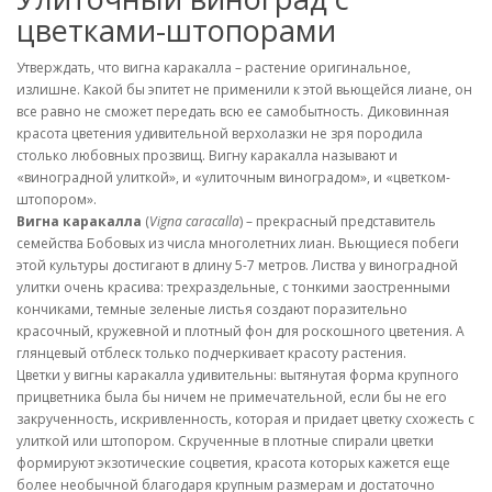
цветками-штопорами
Утверждать, что вигна каракалла – растение оригинальное,
излишне. Какой бы эпитет не применили к этой вьющейся лиане, он
все равно не сможет передать всю ее самобытность. Диковинная
красота цветения удивительной верхолазки не зря породила
столько любовных прозвищ. Вигну каракалла называют и
«виноградной улиткой», и «улиточным виноградом», и «цветком-
штопором».
Вигна каракалла
(
Vigna caracalla
) – прекрасный представитель
семейства Бобовых из числа многолетних лиан. Вьющиеся побеги
этой культуры достигают в длину 5-7 метров. Листва у виноградной
улитки очень красива: трехраздельные, с тонкими заостренными
кончиками, темные зеленые листья создают поразительно
красочный, кружевной и плотный фон для роскошного цветения. А
глянцевый отблеск только подчеркивает красоту растения.
Цветки у вигны каракалла удивительны: вытянутая форма крупного
прицветника была бы ничем не примечательной, если бы не его
закрученность, искривленность, которая и придает цветку схожесть с
улиткой или штопором. Скрученные в плотные спирали цветки
формируют экзотические соцветия, красота которых кажется еще
более необычной благодаря крупным размерам и достаточно