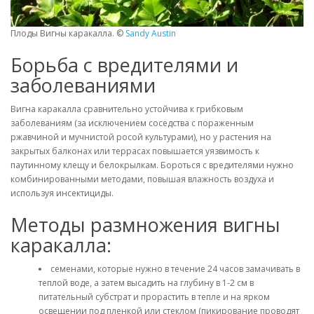
Плоды Вигны каракалла. ©
Sandy Austin
Борьба с вредителями и
заболеваниями
Вигна каракалла сравнительно устойчива к грибковым
заболеваниям (за исключением соседства с пораженным
ржавчиной и мучнистой росой культурами), но у растения на
закрытых балконах или террасах повышается уязвимость к
паутинному клещу и белокрылкам. Бороться с вредителями нужно
комбинированными методами, повышая влажность воздуха и
используя инсектициды.
Методы размножения вигны
каракалла:
семенами, которые нужно в течение 24 часов замачивать в
теплой воде, а затем высадить на глубину в 1-2 см в
питательный субстрат и прорастить в тепле и на ярком
освещении под пленкой или стеклом (пикирование проводят