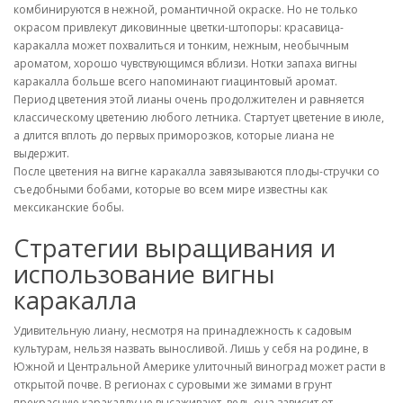
комбинируются в нежной, романтичной окраске. Но не только
окрасом привлекут диковинные цветки-штопоры: красавица-
каракалла может похвалиться и тонким, нежным, необычным
ароматом, хорошо чувствующимся вблизи. Нотки запаха вигны
каракалла больше всего напоминают гиацинтовый аромат.
Период цветения этой лианы очень продолжителен и равняется
классическому цветению любого летника. Стартует цветение в июле,
а длится вплоть до первых приморозков, которые лиана не
выдержит.
После цветения на вигне каракалла завязываются плоды-стручки со
съедобными бобами, которые во всем мире известны как
мексиканские бобы.
Стратегии выращивания и
использование вигны
каракалла
Удивительную лиану, несмотря на принадлежность к садовым
культурам, нельзя назвать выносливой. Лишь у себя на родине, в
Южной и Центральной Америке улиточный виноград может расти в
открытой почве. В регионах с суровыми же зимами в грунт
прекрасную каракаллу не высаживают, ведь она зависит от