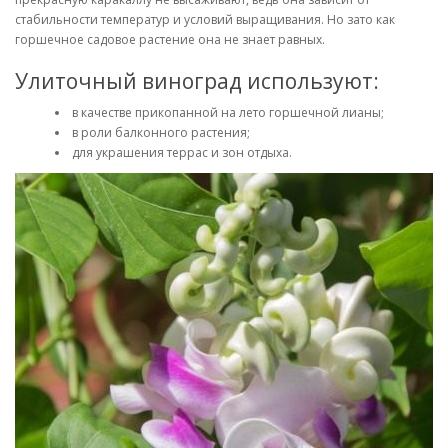
стабильности температур и условий выращивания. Но зато как
горшечное садовое растение она не знает равных.
Улиточный виноград используют:
в качестве прикопанной на лето горшечной лианы;
в роли балконного растения;
для украшения террас и зон отдыха.