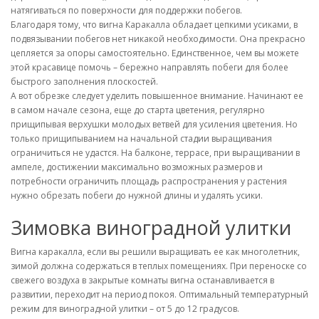
натягиваться по поверхности для поддержки побегов.
Благодаря тому, что вигна Каракалла обладает цепкими усиками, в
подвязывании побегов нет никакой необходимости. Она прекрасно
цепляется за опоры самостоятельно. Единственное, чем вы можете
этой красавице помочь – бережно направлять побеги для более
быстрого заполнения плоскостей.
А вот обрезке следует уделить повышенное внимание. Начинают ее
в самом начале сезона, еще до старта цветения, регулярно
прищипывая верхушки молодых ветвей для усиления цветения. Но
только прищипыванием на начальной стадии выращивания
ограничиться не удастся. На балконе, террасе, при выращивании в
ампеле, достижении максимально возможных размеров и
потребности ограничить площадь распространения у растения
нужно обрезать побеги до нужной длины и удалять усики.
Зимовка виноградной улитки
Вигна каракалла, если вы решили выращивать ее как многолетник,
зимой должна содержаться в теплых помещениях. При переноске со
свежего воздуха в закрытые комнаты вигна останавливается в
развитии, переходит на период покоя. Оптимальный температурный
режим для виноградной улитки – от 5 до 12 градусов.