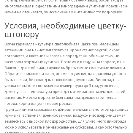
с отмиранием побегов после первых осенних заморозков. Уход за
многолетними и однолетними виноградными улитками практически
ничем не отличается, за исключением интенсивности подкормок.
Условия, необходимые цветку-
штопору
Вигна каракалла – культура светолюбивая. Даже при малейшем
затенении она начнет вытягиваться, крона станет редкой, окрас
потеряется, а цветение и вовсе не порадует ни обильностью, ни
размером отдельных «улиток». Поэтому и в саду, и на террасе, и на
балконе для этой лианы лучше выбрать самые солнечные локации.
Обратите внимание и на то, что место для вигны каракалла должно
быть теплым, без холодных сквозняков, «уютным». Виноградная
улитка не выносит понижения температуры до 3 градусов тепла,
даже нулевая температура приведет к отмиранию наземных частей
растения. Но если мороз не был сильным, дальше стоит теплая
погода, корни выпустят новые ростки.
Грунт для вигны каракалла подбирайте внимательно: этой красавице
нужна качественная, дренированная, воздухо- и водопроницаемая
землесмесь с высокой плодородностью. Для улиточного винограда
можно использовать и универсальные субстраты, и самостоятельно