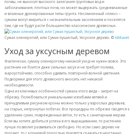
почвы, не выносит высокого залегания грунтовых вод и
заболачивания, плотных почв, но может выдержать средневлажные
и влажные дренированные типы грунта. Несомненный «плюс» –
сумахи могут мириться с незначительным засолением и поселятся
там, где не будут расти большинство классических древесных.
Сумах оленерогий, или Сумах пушистый, Уксусное дерево. ©
IshKavetz
Уход за уксусным деревом
Фактически, сумаху оленерогому никакой уход не нужен вовсе. Это
растение не боится даже сильных засух и не требует полива,
жароустойчиво, способно удивить повторной волной цветения.
Подкормки для этого древесного вносить нет никакой
необходимости.
Одна из ключевых особенностей сумаха этого вида – запрет на
обрезку. Полюбоваться уникальными изгибами ветвей и
причудливым рисунком кроны можно только у взрослых деревьев,
на старых, нетронутых побегах. Все процедуры по обрезке сводятся к
удалению сухих, поврежденных веток, то есть к санитарным мерам.
Если вы хотите добиться успеха в его выращивании, то растению
лучше позволит развиваться свободно. Но если само дерево не
трогают, то с корневой порослью придется сражаться неустанно.