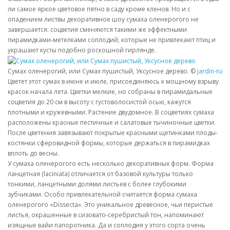
ли самое яркое цветовое пятно в саду кроме кленов. Но и с
опадением листвы декоративное шоу сумаха оленерогого не
завершается: соцветия сменяются такими же эффектными
пирамидками-метелками соплодий, которые не привлекают птиц и
украшают кусты подобно роскошной гирлянде.
Сумах оленерогий, или Сумах пушистый, Уксусное дерево. ©
jardin-natu
Цветет этот сумах в июне и июле, присоединяюсь к мощному взрыву
красок начала лета. Цветки мелкие, но собраны в пирамидальные
соцветия до 20 см в высоту с густоволосистой осью, кажутся
плотными и кружевными. Растение двудомное. В соцветиях сумаха
расположены красные пестичные и салатовые тычиночные цветки.
После цветения завязывают покрытые красными щетинками плоды-
костянки сферовидной формы, которые держаться в пирамидках
вплоть до весны.
У сумаха оленерогого есть несколько декоративных форм. Форма
ланцетная (laciniata) отличается от базовой культуры только
тонкими, ланцетными долями листьев с более глубокими
зубчиками. Особо привлекательной считается форма сумаха
оленерогого «Dissecta». Это уникальное древесное, чьи перистые
листья, окрашенные в сизовато-серебристый тон, напоминают
изящные вайи папоротника. Да и соплодия у этого сорта очень