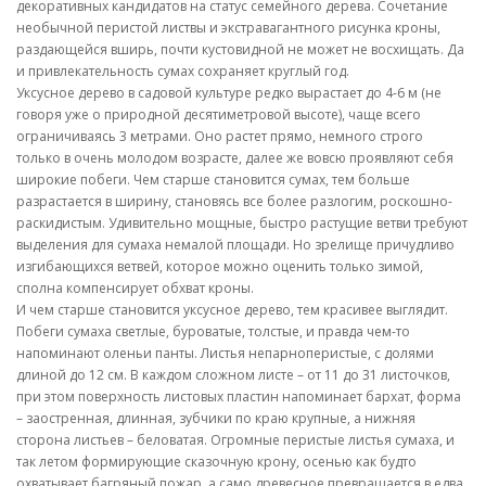
декоративных кандидатов на статус семейного дерева. Сочетание
необычной перистой листвы и экстравагантного рисунка кроны,
раздающейся вширь, почти кустовидной не может не восхищать. Да
и привлекательность сумах сохраняет круглый год.
Уксусное дерево в садовой культуре редко вырастает до 4-6 м (не
говоря уже о природной десятиметровой высоте), чаще всего
ограничиваясь 3 метрами. Оно растет прямо, немного строго
только в очень молодом возрасте, далее же вовсю проявляют себя
широкие побеги. Чем старше становится сумах, тем больше
разрастается в ширину, становясь все более разлогим, роскошно-
раскидистым. Удивительно мощные, быстро растущие ветви требуют
выделения для сумаха немалой площади. Но зрелище причудливо
изгибающихся ветвей, которое можно оценить только зимой,
сполна компенсирует обхват кроны.
И чем старше становится уксусное дерево, тем красивее выглядит.
Побеги сумаха светлые, буроватые, толстые, и правда чем-то
напоминают оленьи панты. Листья непарноперистые, с долями
длиной до 12 см. В каждом сложном листе – от 11 до 31 листочков,
при этом поверхность листовых пластин напоминает бархат, форма
– заостренная, длинная, зубчики по краю крупные, а нижняя
сторона листьев – беловатая. Огромные перистые листья сумаха, и
так летом формирующие сказочную крону, осенью как будто
охватывает багряный пожар, а само древесное превращается в едва