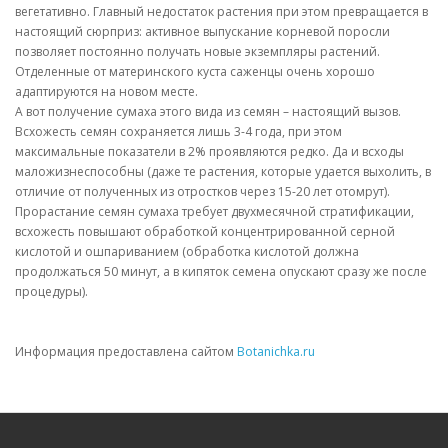
вегетативно. Главный недостаток растения при этом превращается в
настоящий сюрприз: активное выпускание корневой поросли
позволяет постоянно получать новые экземпляры растений.
Отделенные от материнского куста саженцы очень хорошо
адаптируются на новом месте.
А вот получение сумаха этого вида из семян – настоящий вызов.
Всхожесть семян сохраняется лишь 3-4 года, при этом
максимальные показатели в 2% проявляются редко. Да и всходы
маложизнеспособны (даже те растения, которые удается выхолить, в
отличие от полученных из отростков через 15-20 лет отомрут).
Прорастание семян сумаха требует двухмесячной стратификации,
всхожесть повышают обработкой концентрированной серной
кислотой и ошпариванием (обработка кислотой должна
продолжаться 50 минут, а в кипяток семена опускают сразу же после
процедуры).
Информация предоставлена сайтом
Botanichka.ru