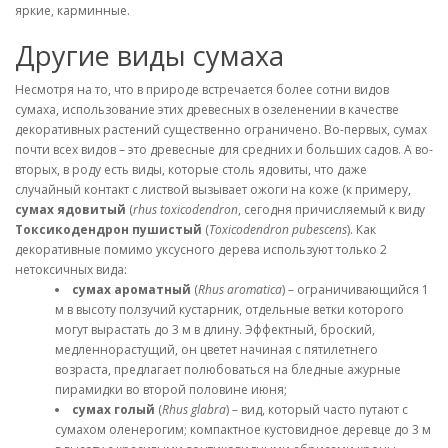
яркие, карминные.
Другие виды сумаха
Несмотря на то, что в природе встречается более сотни видов
сумаха, использование этих древесных в озеленении в качестве
декоративных растений существенно ограничено. Во-первых, сумах
почти всех видов – это древесные для средних и больших садов. А во-
вторых, в роду есть виды, которые столь ядовиты, что даже
случайный контакт с листвой вызывает ожоги на коже (к примеру,
сумах ядовитый
(
rhus toxicodendron
, сегодня причисляемый к виду
Токсикодендрон пушистый
(
Toxicodendron pubescens
). Как
декоративные помимо уксусного дерева используют только 2
нетоксичных вида:
сумах ароматный
(
Rhus aromatica
) – ограничивающийся 1
м в высоту ползучий кустарник, отдельные ветки которого
могут вырастать до 3 м в длину. Эффектный, броский,
медленнорастущий, он цветет начиная с пятилетнего
возраста, предлагает полюбоваться на бледные ажурные
пирамидки во второй половине июня;
сумах голый
(
Rhus glabra
) – вид, который часто путают с
сумахом оленерогим; компактное кустовидное деревце до 3 м