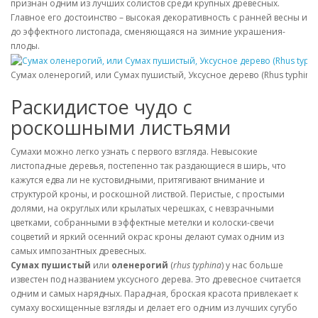
признан одним из лучших солистов среди крупных древесных.
Главное его достоинство – высокая декоративность с ранней весны и
до эффектного листопада, сменяющаяся на зимние украшения-
плоды.
Сумах оленерогий, или Сумах пушистый, Уксусное дерево (Rhus typhina)
Раскидистое чудо с
роскошными листьями
Сумахи можно легко узнать с первого взгляда. Невысокие
листопадные деревья, постепенно так раздающиеся в ширь, что
кажутся едва ли не кустовидными, притягивают внимание и
структурой кроны, и роскошной листвой. Перистые, с простыми
долями, на округлых или крылатых черешках, с невзрачными
цветками, собранными в эффектные метелки и колоски-свечи
соцветий и яркий осенний окрас кроны делают сумах одним из
самых импозантных древесных.
Сумах пушистый
или
оленерогий
(
rhus typhina
) у нас больше
известен под названием уксусного дерева. Это древесное считается
одним и самых нарядных. Парадная, броская красота привлекает к
сумаху восхищенные взгляды и делает его одним из лучших сугубо