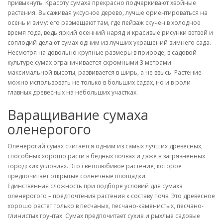
привыкнуть. Красоту сумаха прекрасно подчеркивают хвойные
растения. Высаживая уксусное дерево, лучше ориентироваться на
осень и зиму: его размещают там, где пейзаж скучен в холодное
время года, ведь яркий осенний наряд и красивые рисунки ветвей и
соплодий делают сумах одним из лучших украшений зимнего сада.
Несмотря на довольно крупные размеры в природе, в садовой
культуре сумах ограничивается скромными 3 метрами
максимальной высоты, развивается в ширь, а не ввысь. Растение
можно использовать не только в больших садах, но и в роли
главных древесных на небольших участках.
Варащивание сумаха
оленерогого
Оленерогий сумах считается одним из самых лучших древесных,
способных хорошо расти в бедных почвах и даже в загрязненных
городских условиях. Это светолюбивое растение, которое
предпочитает открытые солнечные площадки.
Единственная сложность при подборе условий для сумаха
оленерогого – предпочтения растения к составу почв. Это древесное
хорошо растет только в песчаных, песчано-каменистых, песчано-
глинистых грунтах. Сумах предпочитает сухие и рыхлые садовые