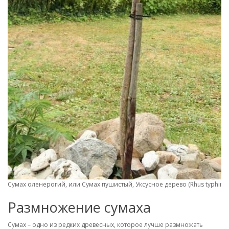
Сумах оленерогий, или Сумах пушистый, Уксусное дерево (Rhus typhina)
Размножение сумаха
Сумах – одно из редких древесных, которое лучше размножать