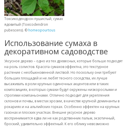
Токсикодендрон пушистый, сумах
ядовитый (Toxicodendron
pubescens). ©
homeopourtous
Использование сумаха в
декоративном садоводстве
Уксусное дерево – одно из тех древесных, которые больше подходят
на роль солистов. Красота сумахов эффектна, это текстурное
растение с необыкновенной листвой. Но поскольку они требуют
больших площадей и не любят тесного соседства, их лучше
высаживать в роли крупных одиночных акцентов или в таких
композициях, в которых сумахи будут окружены низкорослыми и
строгими компаньонами. Отлично подходит для укрепления
склонов и почвы, в местах эрозии, в качестве крупной доминанты в
рокариях и на альпийских горках. Особенно эффектен на крупных
газонах и плоских участках. Внешне уксусное дерево
воспринимается едва ли не как родственник пальм, экзотичный,
броский, удивительно эффектный. К его облику невозможно