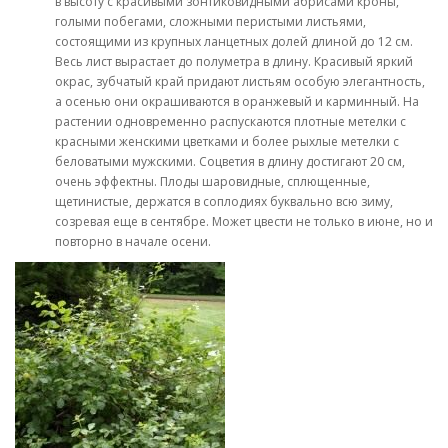
в высоту с красивыми зонтиковидными абрисами кроны,
голыми побегами, сложными перистыми листьями,
состоящими из крупных ланцетных долей длиной до 12 см.
Весь лист вырастает до полуметра в длину. Красивый яркий
окрас, зубчатый край придают листьям особую элегантность,
а осенью они окрашиваются в оранжевый и карминный. На
растении одновременно распускаются плотные метелки с
красными женскими цветками и более рыхлые метелки с
беловатыми мужскими. Соцветия в длину достигают 20 см,
очень эффектны. Плоды шаровидные, сплющенные,
щетинистые, держатся в соплодиях буквально всю зиму,
созревая еще в сентябре. Может цвести не только в июне, но и
повторно в начале осени.