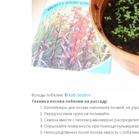
Всходы лобелии. ©
Ruth Seddon
Техника посева лобелии на рассаду
:
Контейнеры для посева наполните почвой, не утр
Перед посевом грунт не поливайте.
Семена вместе с песком равномерно распределите 
Опрыскайте поверхность при помощи пульверизат
Непосредственно после посева емкость с лобелие