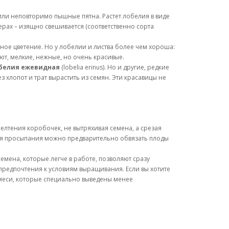
или неповторимо пышные пятна. Растет лобелия в виде
ерах – изящно свешивается (соответственно сорта
ное цветение. Но у лобелии и листва более чем хороша:
ют, мелкие, нежные, но очень красивые.
белия ежевидная
(lobelia erinus). Но и другие, редкие
 хлопот и трат вырастить из семян. Эти красавицы не
елтения коробочек, не вытряхивая семена, а срезая
ния просыпания можно предварительно обвязать плоды
мена, которые легче в работе, позволяют сразу
 предпочтения к условиям выращивания. Если вы хотите
смеси, которые специально выведены менее