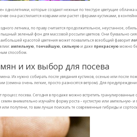
» однолетники, которые создают нежные по текстуре цветущие облачка 
очве она расстилается коврами или растет сферами-кустиками, в контейн
здного летника, по праву считается продолжительное, неустанное, обиль
 и пышный зеленый фон для массовой россыпи цветков. Они буквально сия
 Наибольшей красотой цветения может похвалиться всеобщий фаворит
ло
белии:
ампельную
,
тончайшую
,
сильную
и даже
прекрасную
можно без
дным способом.
мян и их выбор для посева
мена. Их нужно собирать после увядания кустиков, осенью или после пож
нии (семена очень легкие, просто разносятся ветром). Для предупрежде
 процесс посева. Сегодня в продаже можно встретить гранулированные се
е семян внимательно изучайте форму роста – кустистую или ампельную- и
и или полутени, то вам лучше поискать те современные гибриды и сорто