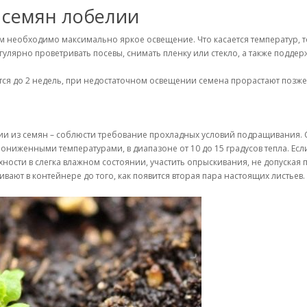
 семян лобелии
м необходимо максимально яркое освещение. Что касается температур, т
гулярно проветривать посевы, снимать пленку или стекло, а также поддер
ся до 2 недель, при недостаточном освещении семена прорастают позже
 из семян – соблюсти требование прохладных условий подращивания. С
 пониженными температурами, в диапазоне от 10 до 15 градусов тепла. Е
ерхности в слегка влажном состоянии, участить опрыскивания, не допуская
вают в контейнере до того, как появится вторая пара настоящих листье