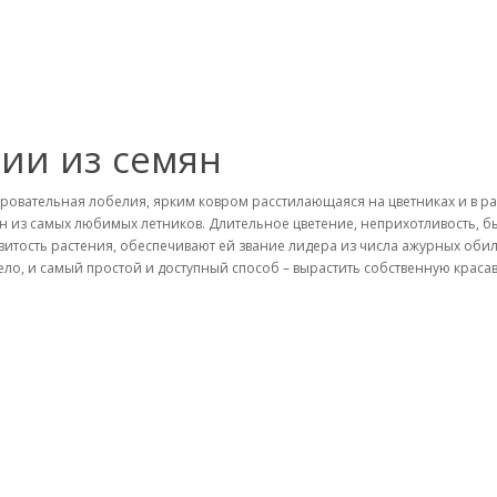
ии из семян
ровательная лобелия, ярким ковром расстилающаяся на цветниках и в ра
н из самых любимых летников. Длительное цветение, неприхотливость, бы
витость растения, обеспечивают ей звание лидера из числа ажурных оби
ело, и самый простой и доступный способ – вырастить собственную красав