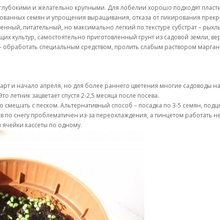
еглубокими и желательно крупными. Для лобелии хорошо подходят пласт
ированных семян и упрощения выращивания, отказа от пикирования прекр
ный, питательный, но максимально легкий по текстуре субстрат – рыхлы
щих культур, самостоятельно приготовленный грунт из садовой земли, вер
– обработать специальным средством, пролить слабым раствором марган
рт и начало апреля, но для более раннего цветения многие садоводы н
о летник зацветает спустя 2-2,5 месяца после посева.
о смешать с песком. Альтернативный способ – посадка по 3-5 семян, под
ев по снегу проблематичен из-за переохлаждения, а пинцетом работать
 ячейки кассеты по одному.