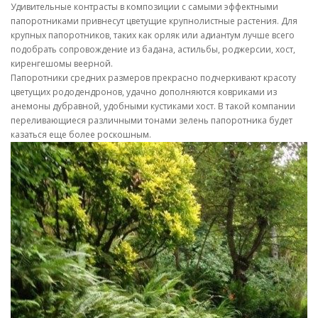
Удивительные контрасты в композиции с самыми эффектными
папоротниками привнесут цветущие крупнолистные растения. Для
крупных папоротников, таких как орляк или адиантум лучше всего
подобрать сопровождение из бадана, астильбы, роджерсии, хост,
киренгешомы веерной.
Папоротники средних размеров прекрасно подчеркивают красоту
цветущих рододендронов, удачно дополняются ковриками из
анемоны дубравной, удобными кустиками хост. В такой компании
переливающиеся различными тонами зелень папоротника будет
казаться еще более роскошным.