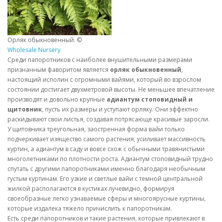
Орляк обыкновенный. ©
Wholesale Nursery
Среди папоротников с наиболее внушительными размерами
признанным фаворитом является
орляк обыкновенный
,
настоящий исполин с огромными вайями, который во взрослом
состоянии достигает двухметровой высоты. Не меньшее впечатление
производят и довольно крупные
адиантум стоповидный и
щитовник
, пусть их размеры и уступают орляку. Они эффектно
раскидывают свои листья, создавая потрясающе красивые заросли.
У щитовника треугольная, заостренная форма вайи только
подчеркивает изящество самого растения, усиливает массивность
куртин, а адиантум в саду и вовсе схож с обычными травянистыми
многолетниками по плотности роста. Адиантум стоповидный трудно
спутать с другими папоротниками именно благодаря необычным
густым куртинам. Его узкие и светлые вайи с темной центральной
жилкой располагаются в кустиках лучевидно, формируя
своеобразные легко узнаваемые сферы и многоярусные куртины,
которые издалека тяжело причислить к папоротникам.
Есть среди папоротников и такие растения, которые привлекают в