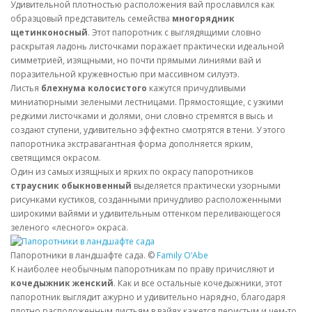
Удивительной плотностью расположения вай прославился как
образцовый представитель семейства
многорядник
щетинконосный
. Этот папоротник с выглядящими словно
раскрытая ладонь листочками поражает практически идеальной
симметрией, изящными, но почти прямыми линиями вай и
поразительной кружевностью при массивном силуэтэ.
Листья
блехнума колосистого
кажутся причудливыми
миниатюрными зелеными лестницами. Прямостоящие, с узкими
редкими листочками и долями, они словно стремятся в высь и
создают ступени, удивительно эффектно смотрятся в тени. У этого
папоротника экстравагантная форма дополняется ярким,
светящимся окрасом.
Один из самых изящных и ярких по окрасу папоротников
страусник обыкновенный
выделяется практически узорными
рисунками кустиков, созданными причудливо расположенными
широкими вайями и удивительным оттенком переливающегося
зеленого «лесного» окраса.
Папоротники в ландшафте сада. ©
Family O’Abe
К наиболее необычным папоротникам по праву причисляют и
кочедыжник женский
. Как и все остальные кочедыжники, этот
папоротник выглядит ажурно и удивительно нарядно, благодаря
плотно расположенным листьям в вайях кажется перистым и чем-то