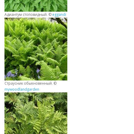
Адиантум стоповидный. ©
eggandi
Страусник обыкновенный. ©
mywoodlandgarden