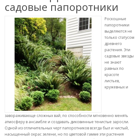
садовые папоротники
Роскошные
папоротники
выделяются не
только статусом
древнего
растения. Эти
садовые звезды
не знают
равных по
красоте
листьев,
кружевных и
завораживающе сложных вай, по способности мгновенно менять
атмосферу в ансамбле и создавать диковинные тенистые заросли.
Одной из отличительных черт папоротников всегда был и чистый,
насыщенный окрас зелени, но по цветовой гамме эти растения