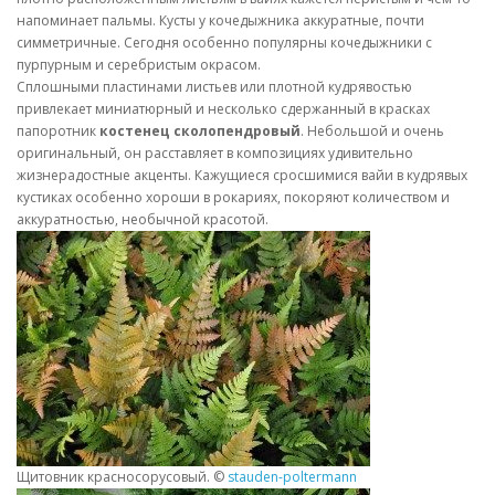
напоминает пальмы. Кусты у кочедыжника аккуратные, почти
симметричные. Сегодня особенно популярны кочедыжники с
пурпурным и серебристым окрасом.
Сплошными пластинами листьев или плотной кудрявостью
привлекает миниатюрный и несколько сдержанный в красках
папоротник
костенец сколопендровый
. Небольшой и очень
оригинальный, он расставляет в композициях удивительно
жизнерадостные акценты. Кажущиеся сросшимися вайи в кудрявых
кустиках особенно хороши в рокариях, покоряют количеством и
аккуратностью, необычной красотой.
Щитовник красносорусовый. ©
stauden-poltermann