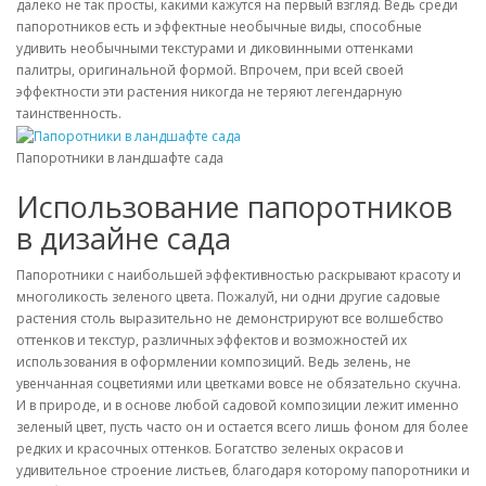
далеко не так просты, какими кажутся на первый взгляд. Ведь среди
папоротников есть и эффектные необычные виды, способные
удивить необычными текстурами и диковинными оттенками
палитры, оригинальной формой. Впрочем, при всей своей
эффектности эти растения никогда не теряют легендарную
таинственность.
Папоротники в ландшафте сада
Использование папоротников
в дизайне сада
Папоротники с наибольшей эффективностью раскрывают красоту и
многоликость зеленого цвета. Пожалуй, ни одни другие садовые
растения столь выразительно не демонстрируют все волшебство
оттенков и текстур, различных эффектов и возможностей их
использования в оформлении композиций. Ведь зелень, не
увенчанная соцветиями или цветками вовсе не обязательно скучна.
И в природе, и в основе любой садовой композиции лежит именно
зеленый цвет, пусть часто он и остается всего лишь фоном для более
редких и красочных оттенков. Богатство зеленых окрасов и
удивительное строение листьев, благодаря которому папоротники и