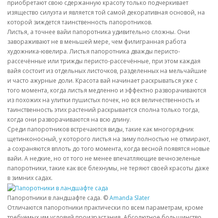
приобретают свою сдержанную красоту только подчеркивает
изящество силуэта и является той самой декоративная основой, на
которой зиждется таинственность папоротников.
Листья, а точнее вайи папоротника удивительно сложны. Они
завораживают не в меньшей мере, чем филигранная работа
художника-ювелира. Листья папоротника дважды перисто-
рассечённые или трижды перисто-рассечённые, при этом каждая
вайя состоит из отдельных листочков, разделенных на мельчайшие
и часто ажурные доли. Красота вай начинает раскрываться уже с
того момента, когда листья медленно и эффектно разворачиваются
из похожих на улитки пушистых почек, но вся величественность и
таинственность этих растений раскрывается сполна только тогда,
когда они разворачиваются на всю длину.
Среди папоротников встречаются виды, такие как многорядник
щетинконосный, у которого листья на зиму полностью не отмирают,
а сохраняются вплоть до того момента, когда весной появятся новые
вайи. А недкие, но от того не менее впечатляющие вечнозеленые
папоротники, такие как все блехнумы, не теряют своей красоты даже
в зимних садах.
Папоротники в ландшафте сада. ©
Amanda Slater
Отличаются папоротники практически по всем параметрам, кроме
требуемых им условий произрастания. Абсолютное большинство