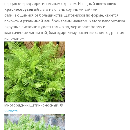
первую очередь оригинальным окрасом. Изящный
щитовник
красносорусовый
с его не очень крупными вайями,
отличающимися от большинства щитовников по форме, кажется
покрытым ржавчиной или бронзовым налетом. У этого папоротника
округлые листочки в долях только подчеркивают форму и
классические линии вай, благодаря чему растение кажется древним
исполином.
Многорядник щетинконосный. ©
99roots