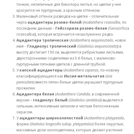
тонкие, нетипичные для биколора листья, но цветки у нее
красуются не пурпурным, а красным оттенком.
Малиновый оттенок разводов на цветке – отличительная
черта
ацидантеры розово-белой
(
Acidanthera roseoalba
, по
последним данным –
Гейссориза розово-белая
(Geissorhiza
roseoalba)), которая встречается незаслуженно редко.
Ацидантера тропическая
(
Acidanthera aequinoctialis
, новое
имя –
Гладиолус тропический
(G
ladiolus aequinoctialis
)) в
высоту достигает 130 см, выделяется ребристыми листьями,
двухсторонними соцветиями из 5-6 белых, с малиново-
пурпурными пятнами цветков с длинной трубкой.
У
капской ацидантеры
(
Acidanthera capensis
, по-новому
классифицирующаяся как
Иксия метельчатая
(
Ixia
paniculata
) вместо пятен белые цветки украшают пурпурные
прожилки.
Ацидантера белая
(
Acidanthera Candida
, в современной
версии –
гладиолус белый
(
Gladiolus candidus
)) выделяется
сильным, интенсивным запахом и чистым белоснежным
окрасом.
У
ацидантеры широколепестной
(
Acidanthera platypetala
,
форма
Gladiolus longicollis subsp. platypetalus
) более округлые,
массивные доли околоцветника, которые делают растение