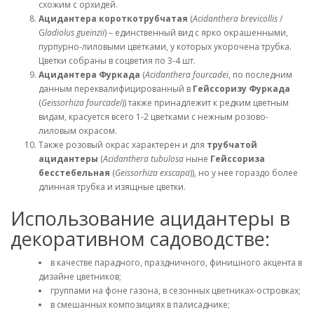
схожим с орхидей.
Ацидантера короткотрубчатая
(
Acidanthera brevicollis
/
G
ladiolus gueinzii
) – единственный вид с ярко окрашенными,
пурпурно-лиловыми цветками, у которых укорочена трубка.
Цветки собраны в соцветия по 3-4 шт.
Ацидантера Фуркада
(
Acidanthera fourcadei
, по последним
данным переквалифицированный в
Гейссоризу Фуркада
(
Geissorhiza fourcadei
)) также принадлежит к редким цветным
видам, красуется всего 1-2 цветками с нежным розово-
лиловым окрасом.
Также розовый окрас характерен и для
трубчатой
ацидантеры
(
Acidanthera tubulosa
ныне
Гейссориза
бесстебельная
(
Geissorhiza exscapa
)), но у нее гораздо более
длинная трубка и изящные цветки.
Использование ацидантеры в
декоративном садоводстве:
в качестве парадного, праздничного, финишного акцента в
дизайне цветников;
группами на фоне газона, в сезонных цветниках-островках;
в смешанных композициях в палисаднике;