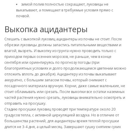
зимой полив полностью сокращают, луковицы не
выкапывают, а помещают в требуемые условия прямо с
почвой.
Выкопка ацидантеры
Спешить с выкопкой луковиц ацидантеры из почвы не стоит. После
обрезки луковицы должны запастись питательными веществами и
влагой, вызреть. И выкопку из грунта нужно проводить только с
приходом первых осенних морозов, не раньше, чем в конце
сентября или ориентируясь по прогнозу погоды (при
благоприятных условиях и долго продолжающемся цветении можно
отложить вплоть до декабря). Ацидантеру из почвы выкапывают
аккуратно, с большим запасом почвы, который снимают с
посадочного материала вручную. Корни, даже самые маленькие, не
стоит обламывать или срезать. После выкопки все остатки наземных
частей растения нужно срезать, луковицы внимательно осмотреть и
отправить на просушку.
Стадию просушки луковиц проводят при температуре около 20
градусов тепла, с активной циркуляцией воздуха. Но в отличие от
большинства растений, для ацидантеры время теплой просушки
длится не 3-4 дня, а целый месяц. Завершают сушку снятием сухих