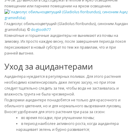
3-4 см. До выноски в сад содержат в теплом и ярко освещенном
помещении или парнике помещении на ярком освещении.
Гладиолус обильноцветущий (Gladiolus floribundus), синоним Ациданте
graminifolia). ©
dogtooth77
Комнатные и горшечные ацидантеры не вынимают из почвы на
зимовку. Их просто каждую весну, после завершения периода покоя
пересаживают в новый субстрат по тем же правилам, что и при
ранней выгонке.
Уход за ацидантерами
Ацидантера нуждается в регулярных поливах. Для этого растения
необходимо компенсировать даже легкую засуху, но при этом
следует тщательно следить за тем, чтобы вода не застаивалась и
влажность грунта не была чрезмерной.
Подкормки ацидантере понадобятся не только для красочного и
обильного цветения, но и для нормального вызревания луковиц.
Вносят удобрения для этого растения три раза за сезон:
во время посадки, при улучшении почвы;
в период наиболее активного роста, когда ацидантера
наращивает зелень и бурно развивается;