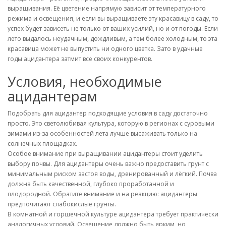
выращивания. Её цветение напрямую зависит от температурного
режима и освещения, и если вы выращиваете эту красавицу в саду, то
успех будет зависеть не только от ваших усилий, но и от погоды. Если
лето выдалось неудачным, дождливым, а тем более холодным, то эта
красавица может не выпустить ни одного цветка. Зато в удачные
годы ацидантера затмит все своих конкурентов.
Условия, необходимые
ацидантерам
Подобрать для ацидантер подходящие условия в саду достаточно
просто. Это светолюбивая культура, которую в регионах с суровыми
зимами из-за особенностей лета лучше высаживать только на
солнечных площадках.
Особое внимание при выращивании ацидантеры стоит уделить
выбору почвы. Для ацидантеры очень важно предоставить грунт с
минимальным риском застоя воды, дренированный и лёгкий. Почва
должна быть качественной, глубоко проработанной и
плодородной. Обратите внимание и на реакцию: ацидантеры
предпочитают слабокислые грунты.
В комнатной и горшечной культуре ацидантера требует практически
аналогичных условий. Освещение должно быть ярким, но