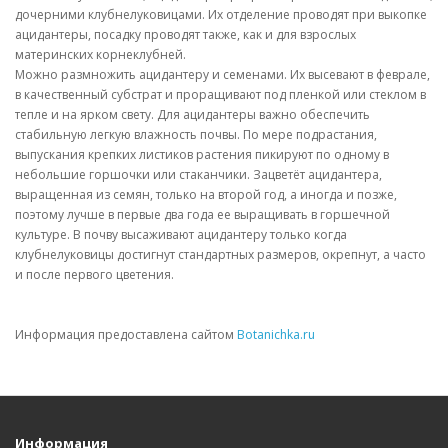
дочерними клубнелуковицами. Их отделение проводят при выкопке
ацидантеры, посадку проводят также, как и для взрослых
материнских корнеклубней.
Можно размножить ацидантеру и семенами. Их высевают в феврале,
в качественный субстрат и проращивают под пленкой или стеклом в
тепле и на ярком свету. Для ацидантеры важно обеспечить
стабильную легкую влажность почвы. По мере подрастания,
выпускания крепких листиков растения пикируют по одному в
небольшие горшочки или стаканчики. Зацветёт ацидантера,
выращенная из семян, только на второй год, а иногда и позже,
поэтому лучше в первые два года ее выращивать в горшечной
культуре. В почву высаживают ацидантеру только когда
клубнелуковицы достигнут стандартных размеров, окрепнут, а часто
и после первого цветения.
Информация предоставлена сайтом
Botanichka.ru
Информация