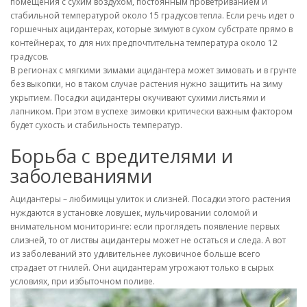
помещения с сухим воздухом, постоянным проветриванием и
стабильной температурой около 15 градусов тепла. Если речь идет о
горшечных ацидантерах, которые зимуют в сухом субстрате прямо в
контейнерах, то для них предпочтительна температура около 12
градусов.
В регионах с мягкими зимами ацидантера может зимовать и в грунте
без выкопки, но в таком случае растения нужно защитить на зиму
укрытием. Посадки ацидантеры окучивают сухими листьями и
лапником. При этом в успехе зимовки критически важным фактором
будет сухость и стабильность температур.
Борьба с вредителями и
заболеваниями
Ацидантеры – любимицы улиток и слизней. Посадки этого растения
нуждаются в установке ловушек, мульчировании соломой и
внимательном мониторинге: если проглядеть появление первых
слизней, то от листвы ацидантеры может не остаться и следа. А вот
из заболеваний это удивительнее луковичное больше всего
страдает от гнилей. Они ацидантерам угрожают только в сырых
условиях, при избыточном поливе.