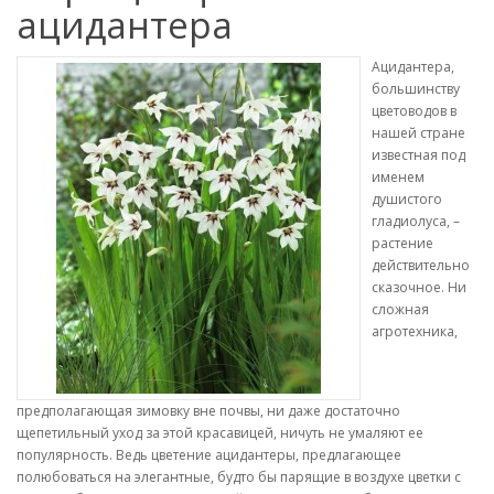
ацидантера
Ацидантера,
большинству
цветоводов в
нашей стране
известная под
именем
душистого
гладиолуса, –
растение
действительно
сказочное. Ни
сложная
агротехника,
предполагающая зимовку вне почвы, ни даже достаточно
щепетильный уход за этой красавицей, ничуть не умаляют ее
популярность. Ведь цветение ацидантеры, предлагающее
полюбоваться на элегантные, будто бы парящие в воздухе цветки с