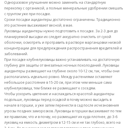
Одноразовое улучшение можно заменить на стандартную
перекопку с органикой, а полные минеральные удобрении смешать
с грунтом уже при посадке.
Сроки посадки ацидантеры достаточно ограничены. Традиционно
это растение высаживают весной, в мае.
Луковицы ацидантеры нужно подготовить к посадке. За 2-3 дня до
планируемой высадки их следует аккуратно очистить от сухой
оболочки, осмотреть и протравить в растворе марганцовки низкой
концентрации для предупреждения распространения вредителей и
заболеваний.
При посадке клубнелуковицы важно устанавливать на достаточную
глубину для защиты от внезапных ночных похолоданий. Луковицы
ацидантеры размещают на глубине около 10-12 см, так, чтобы они
располагались идеально ровно. Между растениями оставляют
небольшое расстояние в 15-20 см, при этом чем меньше сама
клубнелуковица, тем ближе ее размещают к соседям.
Чтобы ускорить цветение и наслаждаться красотой ацидантеры
подольше, луковицы перед осадкой в почву можно высадить в
начале в горшки, а уже затем перенести в сад после исчезновения
угрозы поздних заморозков. Луковицы в горшки высаживают по тем
же правилам, что и в почву, но размещают их куда плотнее, до 3-6
луковиц на емкость диаметром в 12-15 см и не так глубоко, всего на