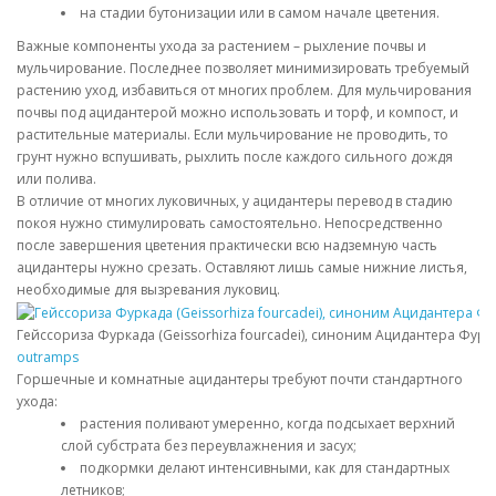
на стадии бутонизации или в самом начале цветения.
Важные компоненты ухода за растением – рыхление почвы и
мульчирование. Последнее позволяет минимизировать требуемый
растению уход, избавиться от многих проблем. Для мульчирования
почвы под ацидантерой можно использовать и торф, и компост, и
растительные материалы. Если мульчирование не проводить, то
грунт нужно вспушивать, рыхлить после каждого сильного дождя
или полива.
В отличие от многих луковичных, у ацидантеры перевод в стадию
покоя нужно стимулировать самостоятельно. Непосредственно
после завершения цветения практически всю надземную часть
ацидантеры нужно срезать. Оставляют лишь самые нижние листья,
необходимые для вызревания луковиц.
Гейссориза Фуркада (Geissorhiza fourcadei), синоним Ацидантера Фуркад
outramps
Горшечные и комнатные ацидантеры требуют почти стандартного
ухода:
растения поливают умеренно, когда подсыхает верхний
слой субстрата без переувлажнения и засух;
подкормки делают интенсивными, как для стандартных
летников;