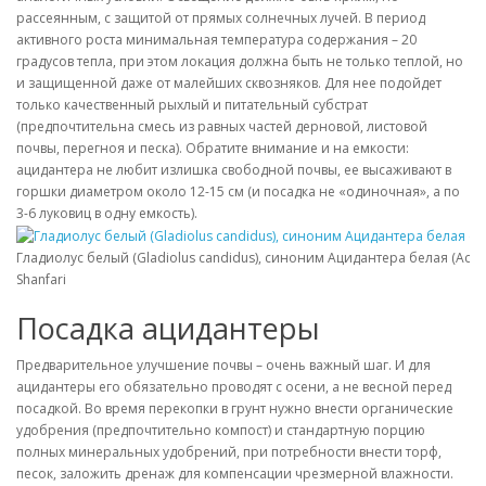
рассеянным, с защитой от прямых солнечных лучей. В период
активного роста минимальная температура содержания – 20
градусов тепла, при этом локация должна быть не только теплой, но
и защищенной даже от малейших сквозняков. Для нее подойдет
только качественный рыхлый и питательный субстрат
(предпочтительна смесь из равных частей дерновой, листовой
почвы, перегноя и песка). Обратите внимание и на емкости:
ацидантера не любит излишка свободной почвы, ее высаживают в
горшки диаметром около 12-15 см (и посадка не «одиночная», а по
3-6 луковиц в одну емкость).
Гладиолус белый (Gladiolus candidus), синоним Ацидантера белая (Acid
Shanfari
Посадка ацидантеры
Предварительное улучшение почвы – очень важный шаг. И для
ацидантеры его обязательно проводят с осени, а не весной перед
посадкой. Во время перекопки в грунт нужно внести органические
удобрения (предпочтительно компост) и стандартную порцию
полных минеральных удобрений, при потребности внести торф,
песок, заложить дренаж для компенсации чрезмерной влажности.