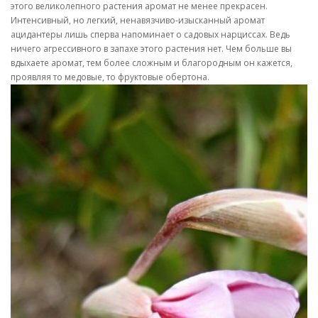
этого великолепного растения аромат не менее прекрасен.
Интенсивный, но легкий, ненавязчиво-изысканный аромат
ацидантеры лишь сперва напоминает о садовых нарциссах. Ведь
ничего агрессивного в запахе этого растения нет. Чем больше вы
вдыхаете аромат, тем более сложным и благородным он кажется,
проявляя то медовые, то фруктовые обертона.