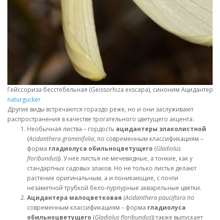
Гейссориза бесстебельная (Geissorhiza exscapa), синоним Ацидантера тр
naturgucker
Другие виды встречаются гораздо реже, но и они заслуживают
распространения в качестве трогательного цветущего акцента:
Необычная листва – гордость
ацидантеры злаколистной
(
Acidanthera graminifolia
, по современным классификациям –
форма
гладиолуса обильноцветущего
(
Gladiolus
floribundus
)). У нее листья не мечевидные, а тонкие, как у
стандартных садовых злаков. Но не только листья делают
растение оригинальным, а и поникающие, с почти
незаметной трубкой бело-пурпурные акварельные цветки.
Ацидантера малоцветковая
(
Acidanthera pauciflora
по
современным классификациям – форма
гладиолуса
обильноцветущего
(
Gladiolus floribundus
)) также выпускает