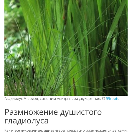
Гладиолус Мюриэл, синоним Ацидантера двухцветная. ©
99roots
Размножение душистого
гладиолуса
Как и все луковичные, ацидантера прекрасно размножается детками,