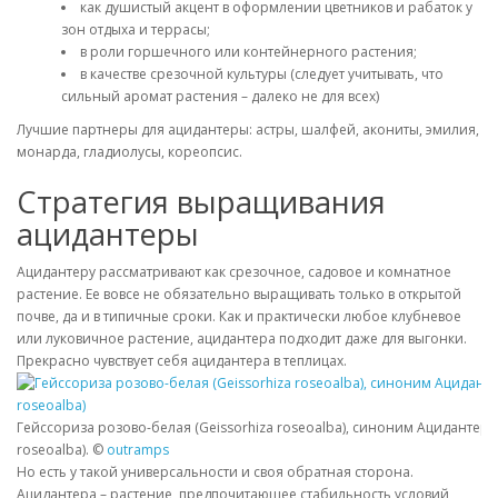
как душистый акцент в оформлении цветников и рабаток у
зон отдыха и террасы;
в роли горшечного или контейнерного растения;
в качестве срезочной культуры (следует учитывать, что
сильный аромат растения – далеко не для всех)
Лучшие партнеры для ацидантеры: астры, шалфей, акониты, эмилия,
монарда, гладиолусы, кореопсис.
Стратегия выращивания
ацидантеры
Ацидантеру рассматривают как срезочное, садовое и комнатное
растение. Ее вовсе не обязательно выращивать только в открытой
почве, да и в типичные сроки. Как и практически любое клубневое
или луковичное растение, ацидантера подходит даже для выгонки.
Прекрасно чувствует себя ацидантера в теплицах.
Гейссориза розово-белая (Geissorhiza roseoalba), синоним Ацидантера
roseoalba). ©
outramps
Но есть у такой универсальности и своя обратная сторона.
Ацидантера – растение, предпочитающее стабильность условий