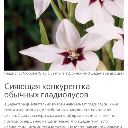
Гладиолус Мюриэл (Gladiolus murielaу), синоним Ацидантера двухцветная
Сияющая конкурентка
обычных гладиолусов
Ацидантера действительно во всем напоминает гладиолусы. У них
схожи и агротехника, и требования к зимовке вне почвы, и тип
листвы. И даже размеры двух растений практически аналогичны.
Поэтому совершенно не удивительно, что ацидантеру часто
называют душистыми гладиолусами. Но все же равнять эти культуры,