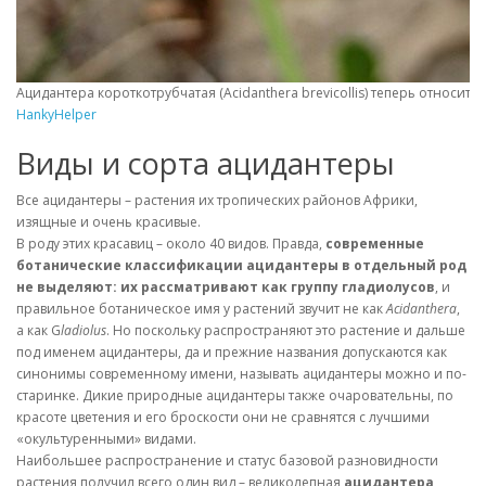
Ацидантера короткотрубчатая (Acidanthera brevicollis) теперь относится к
HankyHelper
Виды и сорта ацидантеры
Все ацидантеры – растения их тропических районов Африки,
изящные и очень красивые.
В роду этих красавиц – около 40 видов. Правда,
современные
ботанические классификации ацидантеры в отдельный род
не выделяют: их рассматривают как группу гладиолусов
, и
правильное ботаническое имя у растений звучит не как
Acidanthera
,
а как G
ladiolus
. Но поскольку распространяют это растение и дальше
под именем ацидантеры, да и прежние названия допускаются как
синонимы современному имени, называть ацидантеры можно и по-
старинке. Дикие природные ацидантеры также очаровательны, по
красоте цветения и его броскости они не сравнятся с лучшими
«окультуренными» видами.
Наибольшее распространение и статус базовой разновидности
растения получил всего один вид – великолепная
ацидантера