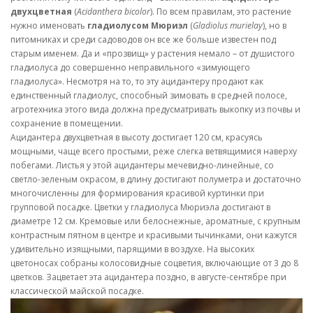
двухцветная
(
Acidanthera bicolor
). По всем правилам, это растение
нужно именовать
гладиолусом Мюриэл
(
Gladiolus murielaу
), но в
питомниках и среди садоводов он все же больше известен под
старым именем. Да и «прозвищ» у растения немало – от душистого
гладиолуса до совершенно неправильного «зимующего
гладиолуса». Несмотря на то, то эту ацидантеру продают как
единственный гладиолус, способный зимовать в средней полосе,
агротехника этого вида должна предусматривать выкопку из почвы и
сохранение в помещении.
Ацидантера двухцветная в высоту достигает 120 см, красуясь
мощными, чаще всего простыми, реже слегка ветвящимися наверху
побегами. Листья у этой ацидантеры мечевидно-линейные, со
светло-зеленым окрасом, в длину достигают полуметра и достаточно
многочисленны для формирования красивой куртинки при
групповой посадке. Цветки у гладиолуса Мюриэла достигают в
диаметре 12 см. Кремовые или белоснежные, ароматные, с крупным
контрастным пятном в центре и красивыми тычинками, они кажутся
удивительно изящными, парящими в воздухе. На высоких
цветоносах собраны колосовидные соцветия, включающие от 3 до 8
цветков. Зацветает эта ацидантера поздно, в августе-сентябре при
классической майской посадке.