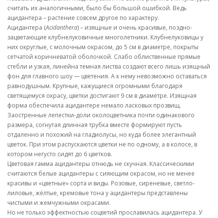
считать их аналогичными, было бы большой ошибкой. Ведь
ацидантера – растение совсем другое по характеру.
Ацидантера (
Acidanthera
) – изящные и очень красивые, поздно-
зацветающие клубнелуковичные многолетники. Клубнелуковицы у
них округлые, с молочным окрасом, до 5 см в диаметре, покрыты
сетчатой коричневатой оболочкой. Слабо облиственные прямые
стебли и узкая, линейна темная листва создают всего лишь изящный
фон для главного шоу — цветения. А к нему невозможно оставаться
равнодушным. Крупные, кажущиеся огромными благодаря
светящемуся окрасу, цветки достигают 9 см в диаметре. Изящная
форма обеспечила ацидантере немало ласковых прозвищ.
Заостренные лепестки-доли околоцветника почти одинакового
размера, согнутая длинная трубка вместе формируют пусть
отдаленно и похожий на гладиолусы, но куда более элегантный
цветок. При этом распускаются цветки не по одному, а в колосе, в
котором негусто сидят до 6 цветков.
Цветовая гамма ацидантеры отнюдь не скучная. Классическими
считаются белые ацидантеры с сияющим окрасом, но не менее
красивы и «цветные» сорта и виды. Розовые, сиреневые, светло-
лиловые, жёлтые, кремовые тона у ацидантеры представлены
чистыми и жемчужными окрасами.
Но не только эффектностью соцветий прославилась ацидантера. У