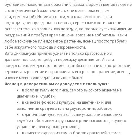
рук. Близко наклоняться к растению, вдыхать аромат цветов также не
стоит (химический ожог слизистых не менее опасен, чем
эпидермальный). Но мифы о том, что к растению нельзя и
подходить, неоправданы: во-первых, серьезные ожоги растение
оставляет только в солнечную погоду, а, во-вторых, пусть заживление
раздражений и требует времени, они вовсе не необратимы. Как и
любое токсичное или ядовитое растение, ясенец просто требует к
себе аккуратного подхода и откровенности.
Зато диктамнусы приятно удивят не только красотой, но и
долговечностью, не требуют пересадку десятилетия. А если
предоставить им достаточно места, чтобы не возникло потребности
сдерживать растение и ограничивать его распространение, ясенец
и вовсе можно «посадить и почти забыть».
Ясенец в декоративном садоводстве используют;
в роли визуального пика, самого высокого акцента на
цветниках и клумбах;
в качестве фоновой культуры на цветниках и для
заполнения среднего плана двусторонних рабаток;
одиночными кустами в качестве украшения «плоских»
клумб и небольшими группами в роли высокого цветущего
украшения текстурных цветников;
в качестве одного из самых броских растений в стиле