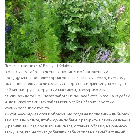
Ясенец в цветнике. © Panayoti Kelaidis
В остальном забота о ясенцах сводится к обыкновенным
процедурам – прополке сорняков на цветниках и периодическому
рыхлению почвы после сильных осадков. Если диктамнусы растут в
пейзажных группах, крупным массивом, в рокариях или
альпинариях, то им и такая забота не понадобится. А вот на клумбах
и цветниках от лишних забот можно себя избавить простым
мульчированием грунта.
Диктамнусы нуждаются в обрезке, но когда ее проводить – выбирать
вам. Если вы хотите, чтобы сухие побеги и раскрытые семянки ясенца
украсили ваш сад под шапками снега, оставьте обрезку на раннюю
весну. А те, кто не хочет добавлять себе хлопот на самый активный