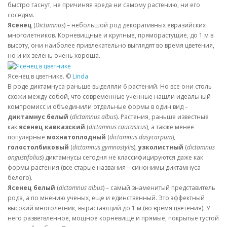
быстро гаснут, не причиняя вреда ни самому растению, ни его
соседям.
Ясенец
(
Dictamnus
) – небольшой род декоративных евразийских
многолетников. Корневищные и крупные, пряморастущие, до 1 м в
высоту, они наиболее привлекательно выглядят во время цветения,
но и их зелень очень хороша.
Ясенец в цветнике. ©
Linda
В роде диктамнуса раньше выделяли 6 растений. Но все они столь
схожи между собой, что современные ученные нашли идеальный
компромисс и объединили отдельные формы в один вид –
диктамнус белый
(
dictamnus albus
). Растения, раньше известные
как
ясенец кавказский
(
dictamnus caucasicus
), а также менее
популярные
мохнатоплодный
(
dictamnus dasycarpum
),
голостолбиковый
(
dictamnus gymnostyli
s),
узколистный
(
dictamnus
angustifolius
) диктамнусы сегодня не классифицируются даже как
формы растения (все старые названия – синонимы диктамнуса
белого).
Ясенец белый
(
dictamnus albus
) – самый знаменитый представитель
рода, а по мнению ученых, еще и единственный. Это эффектный
высокий многолетник, вырастающий до 1 м (во время цветения). У
него разветвленное, мощное корневище и прямые, покрытые густой