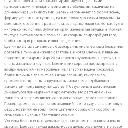
опушкой побеги. Они красиво гармонируют с цельными
прикорневыми и непарноперистыми стеблевыми, сидячими на
длинных черешках листьями. Зелень напоминает по форме ясень,
формирует пышные куртины, густые, с холодно-сизым окрасом. На
цветниках, особенно в разгар лета, ясенцы выглядят свежо, как будто
их только что полили. Зубчатый край, железистая опушка и плотная
текстура листьев словно специально созданы природой для того,
чтобы выгодно раскрыть изящное цветение.
Цветки до 2,5 см в диаметре с 6 заостренными лепестками белые или
розоватые, тычинки – желто-салатовые, иногда цветные, изящные.
Соцветия-кисти длиной до 20 см кажутся кружевными, негустые, но
очень изящные и крупные. Цветки в них хорошо просматриваются,
воспринимаются как массивные, на лепестках видны прожилки,
более типичные для листьев. Окрас сложный, как правило,
прожилки контрастны, а крупные тычинки только добавляют
асимметричному цветку изящества. К безусловным достоинствам
дикмантусов принадлежит и ароматность: это растение очень
душисто, и во время цветения его легко узнать даже с расстояния.
Правда, аромат ясенца, напоминающий чем-то сухую апельсиновую
цедру, нравится не всем. После цветения образуются коробочки,
скрывающие черные блестящие семена.
У ясенца белого есть отдельные садовые формы – розовая и темно-
красная. Цветовая гамма диктамнусов в целом ограничена, но вовсе