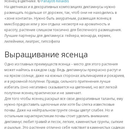
Ясенец в цветнике. ©
Panayoti Kelaidis
На цветниках и в декоративных композициях диктамнусы нужно
размещать подальше от дорожек, так, чтоб они не находились в
«зоне контакта». Нужно быть аккуратным, размещая ясенец в
миксбордерах или у зон отдыха: несмотря на ароматность и
красоту, растение слишком токсично для беспечного размещения.
Лучшие партнеры для диктамнуса: гейхера, монарда, кермек,
лилейники, лиатрис, гипсофила
Выращивание ясенца
Одно из главных преимуществ ясенца – место для этого растения
может найтись в каждом саду. Ведь диктамнусы прекрасно растут и
на ярком солнце, даже на южных сторонах альпинариев и рокариев,
и в укромной полутени. Правда, сильного притенения лучше
избегать (оно негативно сказывается на цветении), но вот легкой
полутени ясенец практически и не замечает.
Для того чтобы ясенец раскрыл все свои декоративные таланты, ему
нужно предоставить щелочные или хотя бы слегка известковые
почвы. Даже на нейтральном грунте сенцы цветут слабее. Но и
остальным характеристикам почвы стоит уделить внимание:
диктамнус любит гравий и песок, легкие, каменистые грунты, сыпкие
и рыхлые. Это растение отлично себя чувствует в каменистых садиках