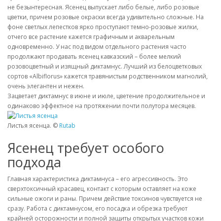
не безынтересная. Ясенец выпускает либо белые, либо розовые
цветки, причем розовые окраски всегда удивительно сложные. На
фоне светлых лепестков ярко проступают темно-розовые жилки,
отчего все растение кажется графичным и акварельным
одновременно. У нас под видом отдельного растения часто
продолжают продавать ясенец кавказский – более мелкий
розовоцветный и изящный диктамнус. Лучший из белоцветковых
сортов «Albiflorus» кажется травянистым родственником магнолий,
очень элегантен и нежен.
Зацветает диктамнус в июне и июле, цветение продолжительное и
одинаково эффектное на протяжении почти полутора месяцев.
Листья ясенца. ©
Rutab
Ясенец требует особого
подхода
Главная характеристика диктамнуса – его агрессивность. Это
сверхтоксичный красавец, контакт с которым оставляет на коже
сильные ожоги и раны. Причем действие токсинов чувствуется не
сразу. Работа с диктамнусом, его посадка и обрезка требуют
крайней осторожности и полной защиты открытых участков кожи