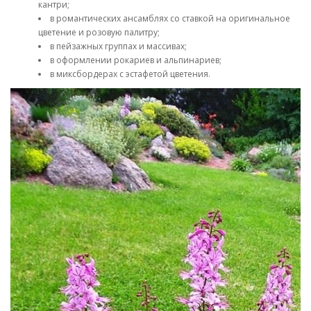
кантри;
в романтических ансамблях со ставкой на оригинальное
цветение и розовую палитру;
в пейзажных группах и массивах;
в оформлении рокариев и альпинариев;
в миксбордерах с эстафетой цветения.