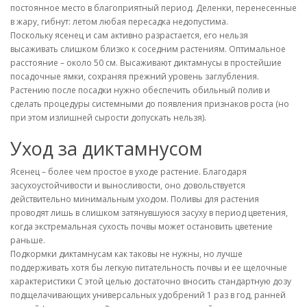
постоянное место в благоприятный период. Деленки, перенесенные
в жару, гибнут: летом любая пересадка недопустима.
Поскольку ясенец и сам активно разрастается, его нельзя
высаживать слишком близко к соседним растениям. Оптимальное
расстояние – около 50 см. Высаживают диктамнусы в простейшие
посадочные ямки, сохраняя прежний уровень заглубления.
Растению после посадки нужно обеспечить обильный полив и
сделать процедуры системными до появления признаков роста (но
при этом излишней сырости допускать нельзя).
Уход за диктамнусом
Ясенец – более чем простое в уходе растение. Благодаря
засухоустойчивости и выносливости, оно довольствуется
действительно минимальным уходом. Поливы для растения
проводят лишь в слишком затянувшуюся засуху в период цветения,
когда экстремальная сухость почвы может остановить цветение
раньше.
Подкормки диктамнусам как таковы не нужны, но лучше
поддерживать хотя бы легкую питательность почвы и ее щелочные
характеристики С этой целью достаточно вносить стандартную дозу
подщелачивающих универсальных удобрений 1 раз в год, ранней