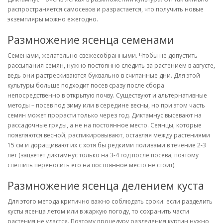
распространяется самосевов и разрастается, что получить новые
экземпляры можно ежегодно.
Размножение ясенца семенами
Семенами, желательно свежесобранными. Чтобы не допустить
рассыпания семян, нужно постоянно следить за растением в августе,
ведь они растрескиваются буквально в считанные дни. Для этой
культуры больше подходит посев сразу после сбора
непосредственно в открытую почву. Существуют и альтернативные
методы – посев под зиму или в середине весны, но при этом часть
семян может прорасти только через год. Диктамнус высевают на
рассадочные гряды, а не на постоянное место. Сеянцы, которые
появляются весной, распикировывают, оставляя между растениями
15 см и доращивают их с хотя бы редкими поливами в течение 2-3
лет (зацветет диктамнус только на 3-4 год после посева, поэтому
спешить переносить его на постоянное место не стоит).
Размножение ясенца делением куста
Для этого метода критично важно соблюдать сроки: если разделить
кусты ясенца летом или в жаркую погоду, то сохранить части
растения не удастся. Поэтому процедуру разделения куртин нужно