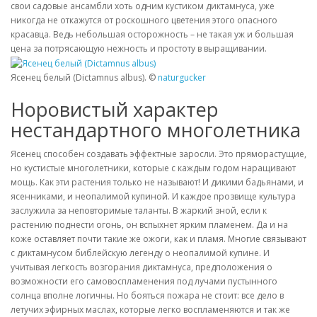
свои садовые ансамбли хоть одним кустиком диктамнуса, уже
никогда не откажутся от роскошного цветения этого опасного
красавца. Ведь небольшая осторожность – не такая уж и большая
цена за потрясающую нежность и простоту в выращивании.
Ясенец белый (Dictamnus albus). ©
naturgucker
Норовистый характер
нестандартного многолетника
Ясенец способен создавать эффектные заросли. Это пряморастущие,
но кустистые многолетники, которые с каждым годом наращивают
мощь. Как эти растения только не называют! И дикими бадьянами, и
ясенниками, и неопалимой купиной. И каждое прозвище культура
заслужила за неповторимые таланты. В жаркий зной, если к
растению поднести огонь, он вспыхнет ярким пламенем. Да и на
коже оставляет почти такие же ожоги, как и пламя. Многие связывают
с диктамнусом библейскую легенду о неопалимой купине. И
учитывая легкость возгорания диктамнуса, предположения о
возможности его самовоспламенения под лучами пустынного
солнца вполне логичны. Но бояться пожара не стоит: все дело в
летучих эфирных маслах, которые легко воспламеняются и так же