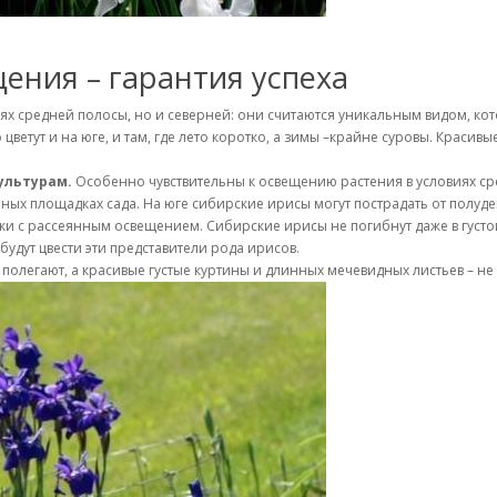
ния – гарантия успеха
х средней полосы, но и северней: они считаются уникальным видом, кот
ветут и на юге, и там, где лето коротко, а зимы –крайне суровы. Красивы
ультурам.
Особенно чувствительны к освещению растения в условиях сре
ечных площадках сада. На юге сибирские ирисы могут пострадать от полуд
и с рассеянным освещением. Сибирские ирисы не погибнут даже в густой 
будут цвести эти представители рода ирисов.
 полегают, а красивые густые куртины и длинных мечевидных листьев – не