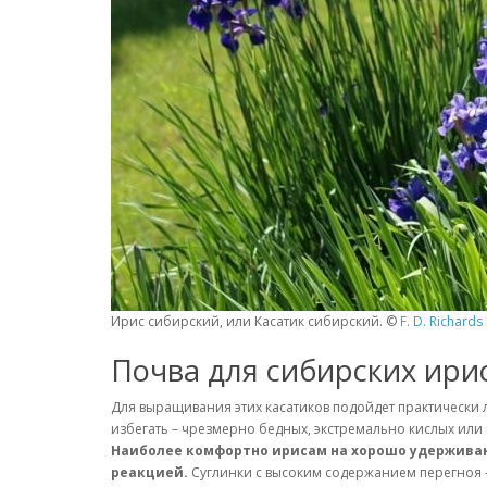
Ирис сибирский, или Касатик сибирский. ©
F. D. Richards
Почва для сибирских ири
Для выращивания этих касатиков подойдет практически 
избегать – чрезмерно бедных, экстремально кислых или
Наиболее комфортно ирисам на хорошо удерживающ
реакцией.
Суглинки с высоким содержанием перегноя –