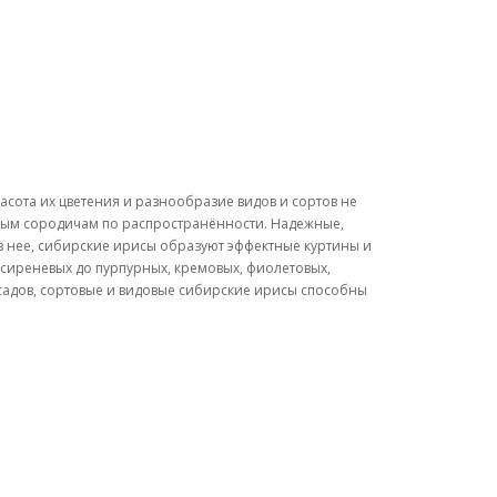
сота их цветения и разнообразие видов и сортов не
зным сородичам по распространённости. Надежные,
 нее, сибирские ирисы образуют эффектные куртины и
сиреневых до пурпурных, кремовых, фиолетовых,
садов, сортовые и видовые сибирские ирисы способны