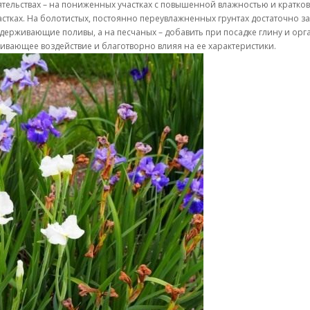
оятельствах – на пониженных участках с повышенной влажностью и крат
астках. На болотистых, постоянно переувлажненных грунтах достаточно 
ддерживающие поливы, а на песчаных – добавить при посадке глину и орг
ивающее воздействие и благотворно влияя на ее характеристики.