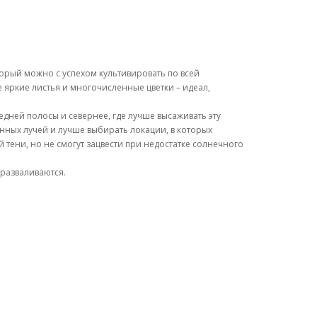
орый можно с успехом культивировать по всей
е яркие листья и многочисленные цветки – идеал,
дней полосы и севернее, где лучше высаживать эту
енных лучей и лучше выбирать локации, в которых
тени, но не смогут зацвести при недостатке солнечного
 разваливаются.