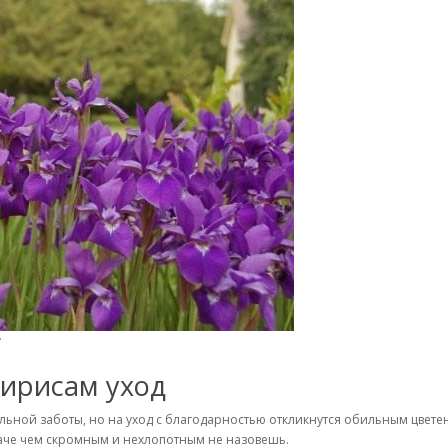
y
ирисам уход
ной заботы, но на уход с благодарностью откликнутся обильным цветени
аче чем скромным и нехлопотным не назовешь.