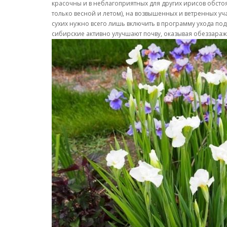
красочны и в неблагоприятных для других ирисов обст
только весной и летом), на возвышенных и ветренных уч
сухих нужно всего лишь включить в программу ухода по
сибирские активно улучшают почву, оказывая обеззараж