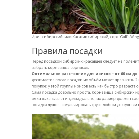
Ирис сибирский, или Касатик сибирский, сорт ‘Gull’s Wing
Правила посадки
Перед посадкой сибирских красавцев следует не поленит
выбрать корневища сорняков.
Оптимальное расстояние для ирисов – от 60 см д
десятилетие после посадки их объём может превысить 2
покупке: у этой группы ирисов есть как быстро разрас
Сама посадка довольно проста. Корневища сибирских ири
ямки выкапывают индивидуально, их размер должен соотв
посадки лучше замульчировать грунт любым доступным м