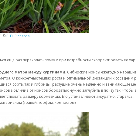
’. ©
F. D. Richards
ься еще раз перекопать почву и при потребности скорректировать ее ха
о одного метра между куртинами
. Сибирские ирисы ежегодно наращив
 метра. О конкретных темпах роста и оптимальной дистанции к соседни
тающиеся сорта, так и гибриды, растущие очень медленно и занимающие 
сов в отличие от ирисов бородатых нужно заглубить в почву так, чтобы 
етствовать размеру корневища. Его устанавливают аккуратно, стараясь, 
атериалом (травой, торфом, компостом).