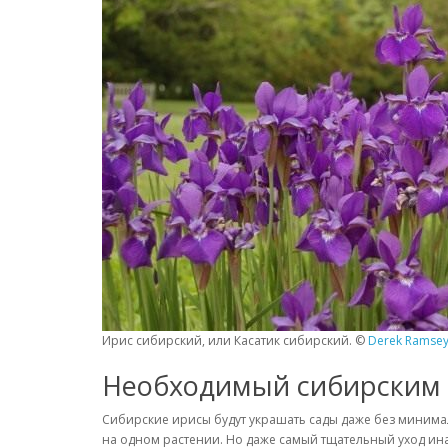
Ирис сибирский, или Касатик сибирский. ©
Derek Ramse
Необходимый сибирским 
Сибирские ирисы будут украшать сады даже без минималь
на одном растении. Но даже самый тщательный уход ин