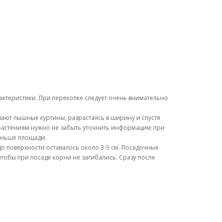
рактеристики. При перекопке следует очень внимательно
ают пышные куртины, разрастаясь в ширину и спустя
м растениям нужно не забыть уточнить информацию при
меньше площади.
до поверхности оставалось около 3-5 см. Посадочные
чтобы при посаде корни не загибались. Сразу после