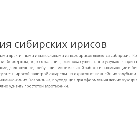
ия сибирских ирисов
ыми практичными и выносливыми из всех ирисов являются сибирские. Кра
упит бородатым, но, к сожалению, они пока существенно уступают капри
йкие, долговечные, требующие минимальной заботы и выживающие и без
суются широкой палитрой акварельных окрасов от нежнейших голубых и 
ыщенно-синих. Элегантные, подходящие для оформления легких в уходе 
ятно удивить простотой агротехники.