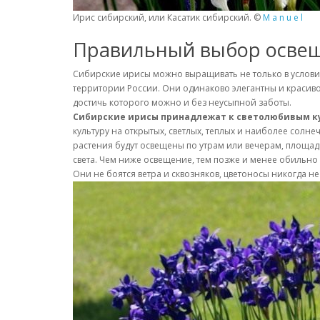
Ирис сибирский, или Касатик сибирский. ©
M a n u e l
Правильный выбор освеще
Сибирские ирисы можно выращивать не только в условия
территории России. Они одинаково элегантны и красиво ц
достичь которого можно и без неусыпной заботы.
Сибирские ирисы принадлежат к светолюбивым к
культуру на открытых, светлых, теплых и наиболее солн
растения будут освещены по утрам или вечерам, площадк
света. Чем ниже освещение, тем позже и менее обильно 
Они не боятся ветра и сквозняков, цветоносы никогда не