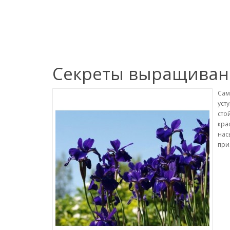
Секреты выращиван
Сам
уст
сто
кра
нас
при