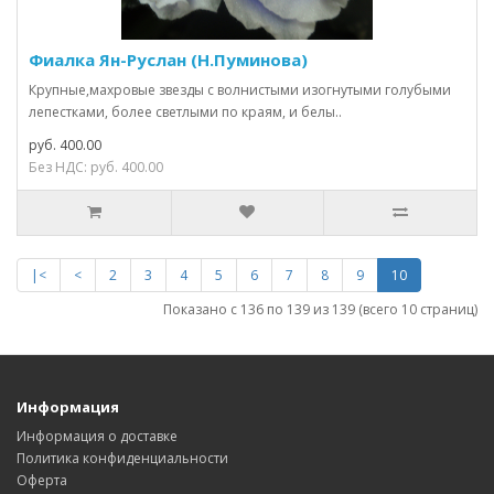
Фиалка Ян-Руслан (Н.Пуминова)
Крупные,махровые звезды с волнистыми изогнутыми голубыми
лепестками, более светлыми по краям, и белы..
руб. 400.00
Без НДС: руб. 400.00
|<
<
2
3
4
5
6
7
8
9
10
Показано с 136 по 139 из 139 (всего 10 страниц)
Информация
Информация о доставке
Политика конфиденциальности
Оферта