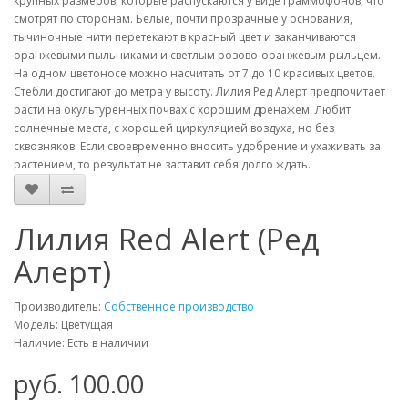
крупных размеров, которые распускаются у виде граммофонов, что
смотрят по сторонам. Белые, почти прозрачные у основания,
тычиночные нити перетекают в красный цвет и заканчиваются
оранжевыми пыльниками и светлым розово-оранжевым рыльцем.
На одном цветоносе можно насчитать от 7 до 10 красивых цветов.
Стебли достигают до метра у высоту. Лилия Ред Алерт предпочитает
расти на окультуренных почвах с хорошим дренажем. Любит
солнечные места, с хорошей циркуляцией воздуха, но без
сквозняков. Если своевременно вносить удобрение и ухаживать за
растением, то результат не заставит себя долго ждать.
Лилия Red Alert (Ред
Алерт)
Производитель:
Собственное производство
Модель: Цветущая
Наличие: Есть в наличии
руб. 100.00