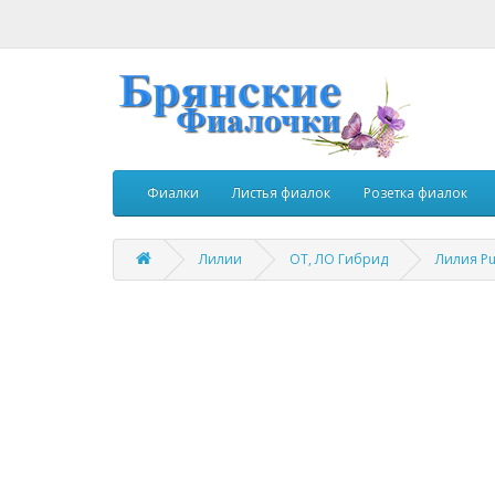
Фиалки
Листья фиалок
Розетка фиалок
Лилии
ОТ, ЛО Гибрид
Лилия Pu