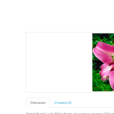
Описание
Отзывов (0)
Лилия Рurple Lady (Пёпл Леди)- относится к группе (ОТ) 