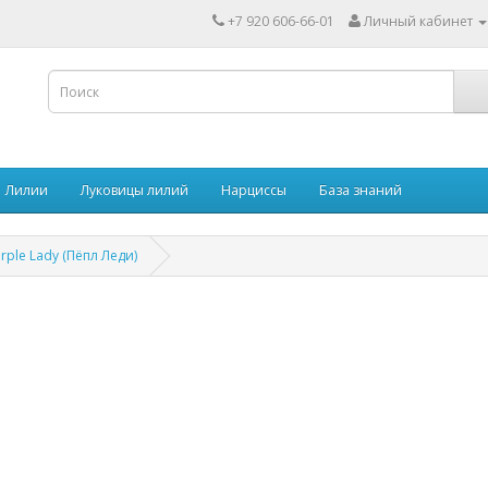
+7 920 606-66-01
Личный кабинет
Лилии
Луковицы лилий
Нарциссы
База знаний
rple Lady (Пёпл Леди)