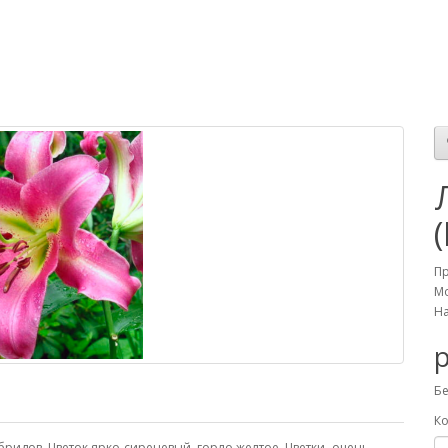
П
Мо
На
р
Бе
Ко
гибридов. Цветок ярко-сиреневый, горло желтое. Цветки- очень