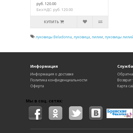
руб. 120.00
Без НДС: руб. 120.00
КУПИТЬ
луковицы Beladonna
,
луковица
,
лилии
,
луковицы лили
Информация
Служба
Информация о доставке
Обратна
Политика конфиденциальности
Возврат 
Оферта
Карта са
Мы в соц. сетях: