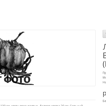
П
Мо
На
р
Бе
30 см, цветы ярко желтые . Размер цветка 20 см. Сильный