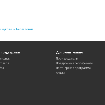
й
,
луковицы Белладонна
 поддержки
Дополнительно
я связь
Производители
товара
Подарочные сертификаты
йта
Партнерская программа
Акции