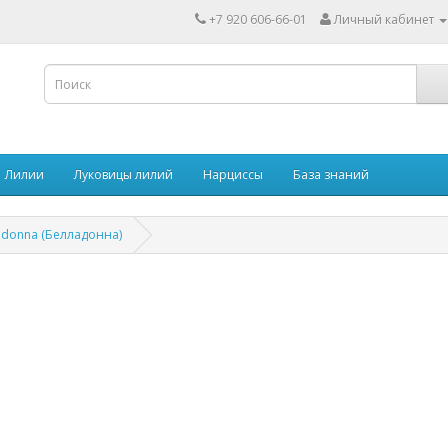
+7 920 606-66-01
Личный кабинет
Лилии
Луковицы лилий
Нарциссы
База знаний
adonna (Белладонна)