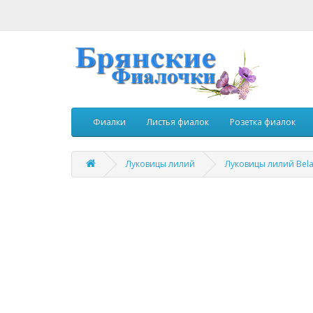
Фиалки
Листья фиалок
Розетка фиалок
Луковицы лилий
Луковицы лилий Bel