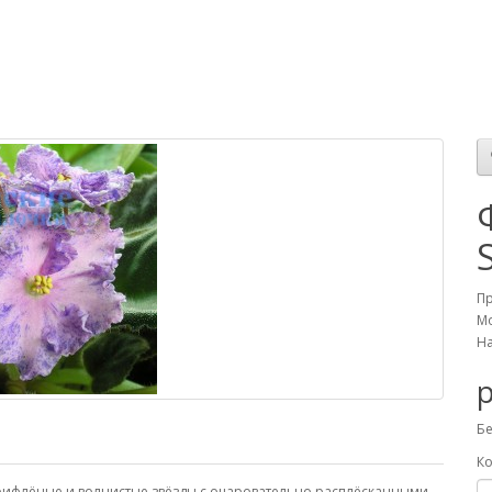
П
Мо
На
р
Бе
Ко
ифлёные и волнистые звёзды с очаровательно расплёсканными