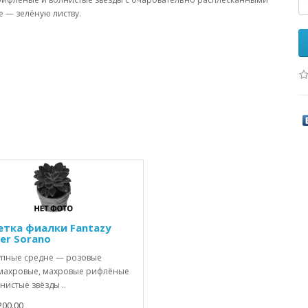
 — зелёную листву.
етка фиалки Fantazy
er Sorano
ные средне — розовые
махровые, махровые рифлёные
нистые звёзды ..
200.00