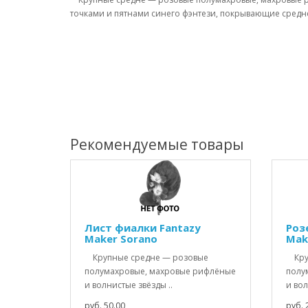
точками и пятнами синего фэнтези, покрывающие средне
Рекомендуемые товары
Лист фиалки Fantazy
Роз
Maker Sorano
Mak
Крупные средне — розовые
Круп
полумахровые, махровые рифлёные
полу
и волнистые звёзды ..
и вол
руб. 50.00
руб. 